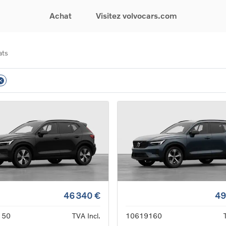
Achat
Visitez volvocars.com
ats
& Promotions
Recherchez par modèle
Financement & Assurances
Recherchez par catégorie
Service & Support
gurez votre voiture
EX30
Financement
Voitures électriques
Réservez un essai
s du moment
EX40
Assurances
Voitures hybrides
Entretien & Réparati
res d'occasion
EC40
rechargeables
Reprise de votre voit
iées
EX90
Voitures micro-hybrides
Volvo Support
res de société &
ES90
SUV
Garantie
XC40
Break
Service de dépannag
matic & Special sales
XC60
Berline
24/7
ules spéciaux
XC90
Crossover
Trouver un distribute
es électriques
V60
Contact
res hybrides
Voir tous les voitures de
rgeables
stock
46 340 €
49
150
TVA Incl.
10619160