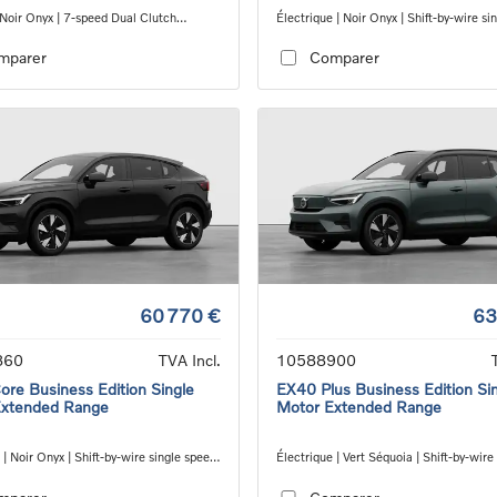
 Noir Onyx | 7-speed Dual Clutch
Électrique | Noir Onyx | Shift-by-wire si
ion
transmission, RWD
mparer
Comparer
60 770 €
63
860
TVA Incl.
10588900
re Business Edition Single
EX40 Plus Business Edition Si
Extended Range
Motor Extended Range
 | Noir Onyx | Shift-by-wire single speed
Électrique | Vert Séquoia | Shift-by-wire
ion, RWD
speed transmission, RWD