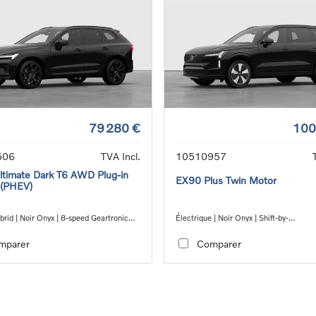
79 280 €
100
506
TVA Incl.
10510957
timate Dark T6 AWD Plug-in
EX90 Plus Twin Motor
 (PHEV)
brid | Noir Onyx | 8-speed Geartronic™
Électrique | Noir Onyx | Shift-by-
 transmission
wire_single_speed_transmission_DB0
mparer
Comparer