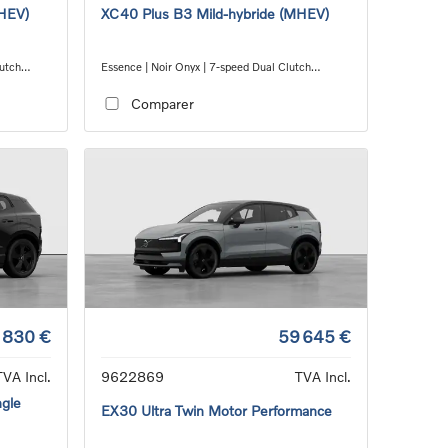
MHEV)
XC40 Plus B3 Mild-hybride (MHEV)
lutch
Essence | Noir Onyx | 7-speed Dual Clutch
transmission
Comparer
 830 €
59 645 €
TVA Incl.
9622869
TVA Incl.
ngle
EX30 Ultra Twin Motor Performance