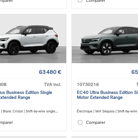
mparer
Comparer
63 480 €
65
808
TVA Incl.
10730216
us Business Edition Single
EC40 Ultra Business Edition Si
Extended Range
Motor Extended Range
 | Blanc Cristal | Shift-by-wire single
Électrique | Vert Séquoia | Shift-by-wire
nsmission, RWD
speed transmission, RWD
mparer
Comparer