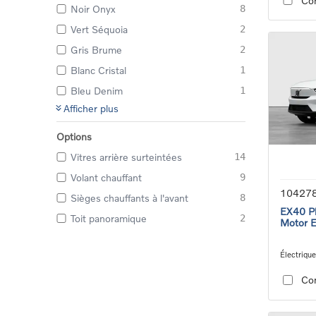
Co
Noir Onyx
8
Vert Séquoia
2
Gris Brume
2
Blanc Cristal
1
Bleu Denim
1
Afficher plus
Options
Vitres arrière surteintées
14
Volant chauffant
9
10427
Sièges chauffants à l'avant
8
EX40 Pl
Toit panoramique
2
Motor 
Électrique
speed tra
Co