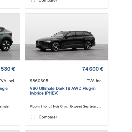
Comparer
 530 €
74 600 €
TVA Incl.
9860605
TVA Incl.
ngle
V60 Ultimate Dark T6 AWD Plug-in
hybride (PHEV)
 single
Plug-in Hybrid | Noir Onyx | 8-speed Geartronic™
automatic transmission
Comparer