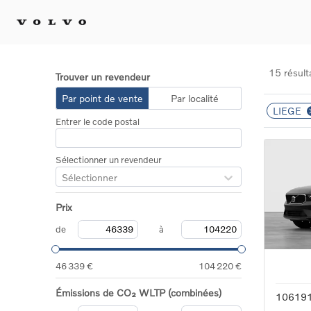
15 résult
Trouver un revendeur
Achat 
Par point de vente
Par localité
LIEGE
Confi
Entrer le code postal
Offre
Voitu
certif
Sélectionner un revendeur
Voitu
Sélectionner
Flotte
Diplo
Prix
Véhic
Voitur
de
à
Voitu
recha
46 339 €
104 220 €
Émissions de CO₂ WLTP (combinées)
10619