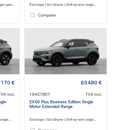
ngle speed
Électrique | Gris Brume | Shift-by-wire single
speed transmission, AWD
Comparer
 170 €
63 480 €
TVA Incl.
10427807
TVA Incl.
ngle
EX40 Plus Business Edition Single
Motor Extended Range
 single
Électrique | Gris Brume | Shift-by-wire single
speed transmission, RWD