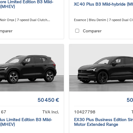
re Limited Edition B3 Mild-
XC40 Plus B3 Mild-hybride (
 (MHEV)
 Noir Onyx | 7-speed Dual Clutch
Essence | Bleu Denim | 7-speed Dual C
ion
transmission
mparer
Comparer
50 450 €
50
167
TVA Incl.
10427798
us Limited Edition B3 Mild-
EX30 Plus Business Edition Si
 (MHEV)
Motor Extended Range