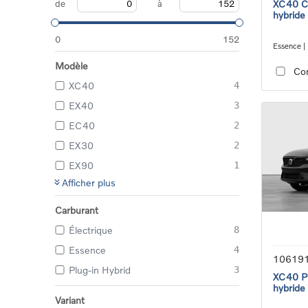
de
à
XC40 Co
hybride
0
152
Essence |
transmiss
Modèle
Co
XC40
4
EX40
3
EC40
2
EX30
2
EX90
1
Afficher plus
Carburant
Électrique
8
Essence
4
10619
Plug-in Hybrid
3
XC40 Pl
hybride
Variant