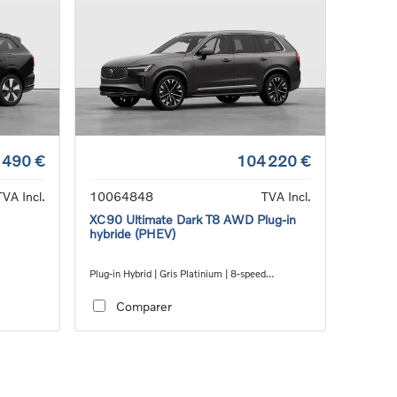
 490 €
104 220 €
TVA Incl.
10064848
TVA Incl.
XC90 Ultimate Dark T8 AWD Plug-in
hybride (PHEV)
Plug-in Hybrid | Gris Platinium | 8-speed
3
Geartronic™ automatic transmission
Comparer