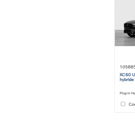
10588
XC60 Ul
hybride
Plug-in Hy
automatic
Co