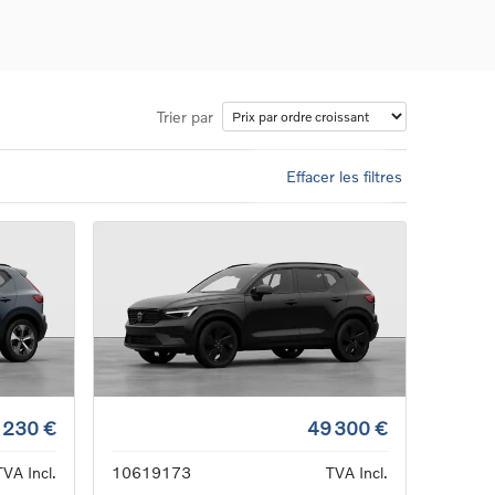
Trier par
Effacer les filtres
ons
ure
e
ur
 230 €
49 300 €
TVA Incl.
10619173
TVA Incl.