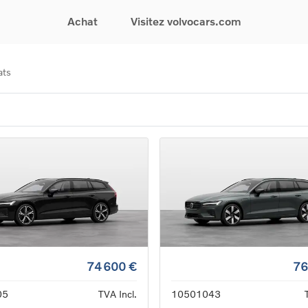
Achat
Visitez volvocars.com
ats
& Promotions
Recherchez par modèle
Financement & Assurances
Recherchez par catégorie
Service & Support
gurez votre voiture
EX30
Financement
Voitures électriques
Réservez un essai
s du moment
EX40
Assurances
Voitures hybrides
Entretien & Réparati
res d'occasion
EC40
rechargeables
Reprise de votre voit
iées
EX90
Voitures micro-hybrides
Volvo Support
res de société &
ES90
SUV
Garantie
XC40
Break
Service de dépannag
matic & Special sales
XC60
Berline
24/7
ules spéciaux
XC90
Crossover
Trouver un distribute
es électriques
V60
Contact
res hybrides
Voir tous les voitures de
rgeables
stock
74 600 €
76
05
TVA Incl.
10501043