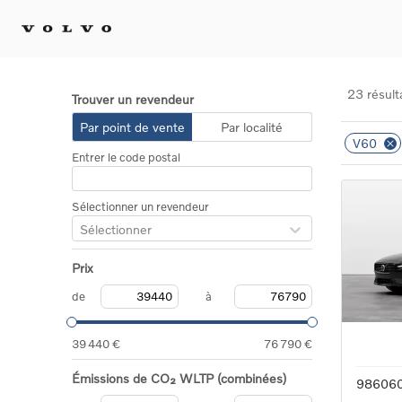
23 résult
Trouver un revendeur
Achat 
Par point de vente
Par localité
V60
Confi
Entrer le code postal
Offre
Voitu
certif
Sélectionner un revendeur
Voitu
Sélectionner
Flotte
Diplo
Prix
Véhic
Voitur
de
à
Voitu
recha
39 440 €
76 790 €
Émissions de CO₂ WLTP (combinées)
98606