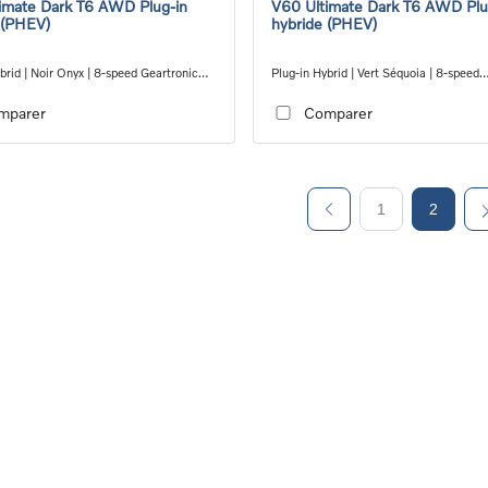
imate Dark T6 AWD Plug-in
V60 Ultimate Dark T6 AWD Plu
 (PHEV)
hybride (PHEV)
brid | Noir Onyx | 8-speed Geartronic™
Plug-in Hybrid | Vert Séquoia | 8-speed
 transmission
Geartronic™ automatic transmission
mparer
Comparer
1
2