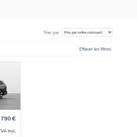
Trier par
Effacer les filtres
ons
ure
e
ur
 790 €
TVA Incl.