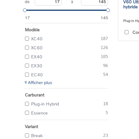
de
à
V60 Ult
hybride
17
145
Plug-in Hy
automatic
Modèle
Co
XC40
187
XC60
126
EX40
105
EX30
96
EC40
54
Afficher plus
Carburant
Plug-in Hybrid
18
Essence
5
Variant
Break
23