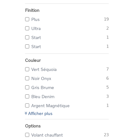
Finition
Plus
19
Ultra
2
Start
1
Start
1
Couleur
Vert Séquoia
7
Noir Onyx
6
Gris Brume
5
Bleu Denim
3
Argent Magnétique
1
Afficher plus
Options
Volant chauffant
23