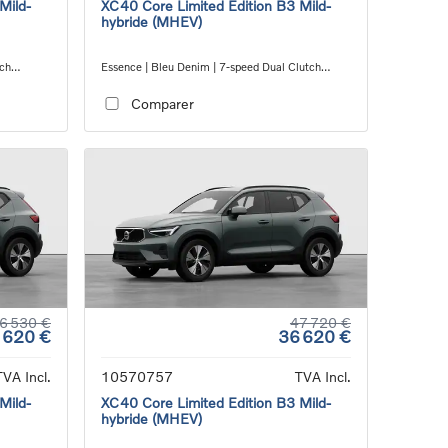
Mild-
XC40 Core Limited Edition B3 Mild-
hybride (MHEV)
tch
Essence | Bleu Denim | 7-speed Dual Clutch
transmission
Comparer
6 530 €
47 720 €
 620 €
36 620 €
TVA Incl.
10570757
TVA Incl.
Mild-
XC40 Core Limited Edition B3 Mild-
hybride (MHEV)