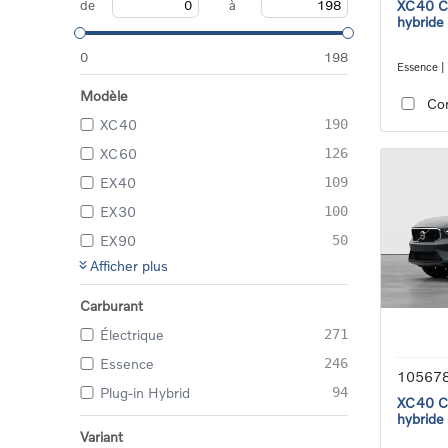
de
à
XC40 Co
hybride
0
198
Essence |
transmiss
Modèle
Co
XC40
190
XC60
126
EX40
109
EX30
100
EX90
50
Afficher plus
Carburant
Électrique
271
Essence
246
10567
Plug-in Hybrid
94
XC40 Co
hybride
Variant