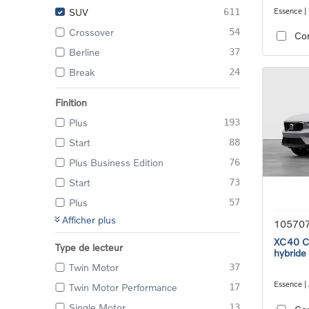
Essence |
SUV
611
transmiss
Crossover
54
Co
Berline
37
Break
24
Finition
Plus
193
Start
88
Plus Business Edition
76
Start
73
Plus
57
Afficher plus
10570
XC40 Co
Type de lecteur
hybride
Twin Motor
37
Essence |
Twin Motor Performance
17
Clutch tr
Single Motor
13