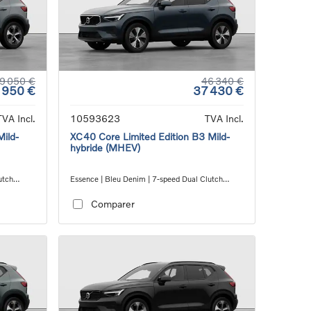
9 050 €
46 340 €
 950 €
37 430 €
TVA Incl.
10593623
TVA Incl.
Mild-
XC40 Core Limited Edition B3 Mild-
hybride (MHEV)
utch
Essence | Bleu Denim | 7-speed Dual Clutch
transmission
Comparer