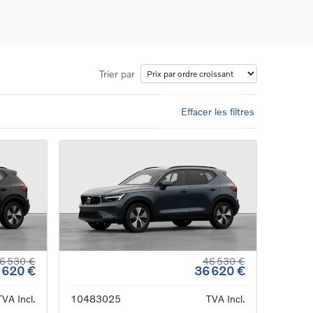
Trier par
Effacer les filtres
ons
ure
e
ur
6 530 €
46 530 €
 620 €
36 620 €
TVA Incl.
10483025
TVA Incl.