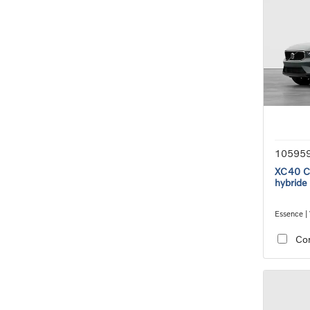
10595
XC40 Co
hybride
Essence | 
transmiss
Co