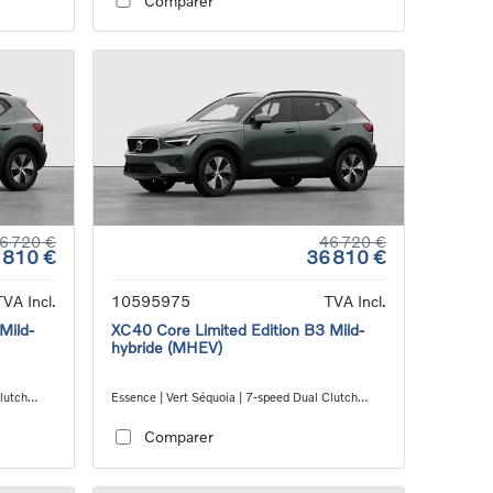
Comparer
6 720 €
46 720 €
 810 €
36 810 €
TVA Incl.
10595975
TVA Incl.
Mild-
XC40 Core Limited Edition B3 Mild-
hybride (MHEV)
lutch
Essence | Vert Séquoia | 7-speed Dual Clutch
transmission
Comparer