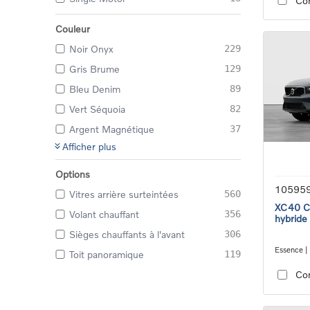
Co
Couleur
Noir Onyx
229
Gris Brume
129
Bleu Denim
89
Vert Séquoia
82
Argent Magnétique
37
Afficher plus
Options
10595
Vitres arrière surteintées
560
XC40 Co
Volant chauffant
356
hybride
Sièges chauffants à l'avant
306
Essence |
Toit panoramique
119
transmiss
Co