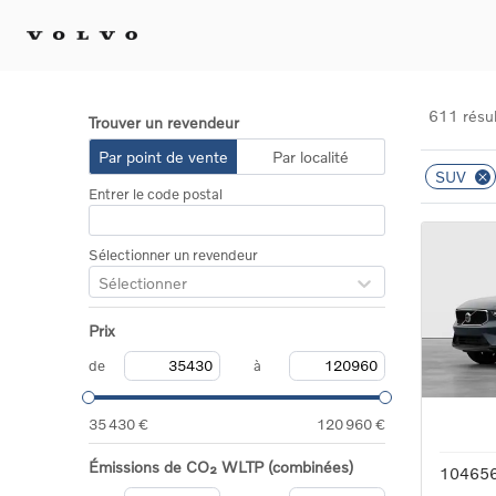
611 résul
Trouver un revendeur
Achat 
Par point de vente
Par localité
SUV
Confi
Entrer le code postal
Offre
Voitu
certif
Sélectionner un revendeur
Voitu
Sélectionner
Flotte
Diplo
Prix
Véhic
Voitur
de
à
Voitu
recha
35 430 €
120 960 €
Émissions de CO₂ WLTP (combinées)
10465