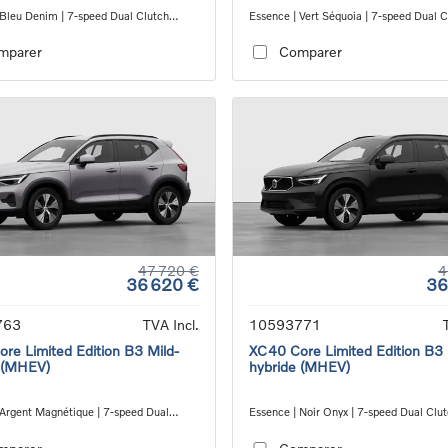
 Bleu Denim | 7-speed Dual Clutch
Essence | Vert Séquoia | 7-speed Dual C
ion
transmission
mparer
Comparer
47 720 €
4
36 620 €
36
763
TVA Incl.
10593771
re Limited Edition B3 Mild-
XC40 Core Limited Edition B3 
 (MHEV)
hybride (MHEV)
 Argent Magnétique | 7-speed Dual
Essence | Noir Onyx | 7-speed Dual Clu
ansmission
transmission