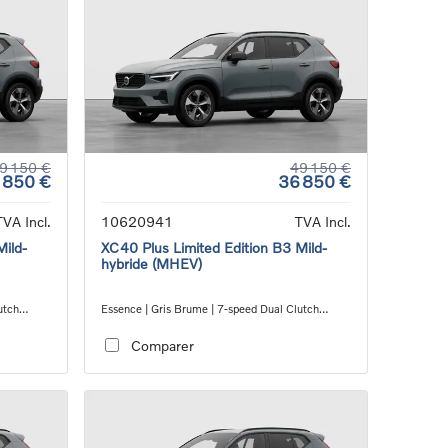
9 150 €
49 150 €
 850 €
36 850 €
TVA Incl.
10620941
TVA Incl.
Mild-
XC40 Plus Limited Edition B3 Mild-
hybride (MHEV)
utch
Essence | Gris Brume | 7-speed Dual Clutch
transmission
Comparer