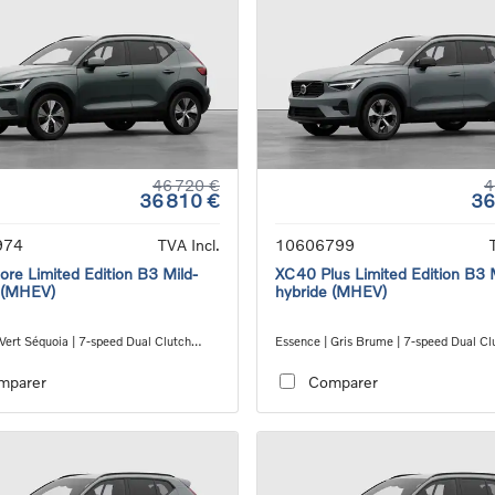
46 720 €
4
36 810 €
36
974
TVA Incl.
10606799
re Limited Edition B3 Mild-
XC40 Plus Limited Edition B3 
 (MHEV)
hybride (MHEV)
Vert Séquoia | 7-speed Dual Clutch
Essence | Gris Brume | 7-speed Dual Cl
ion
transmission
mparer
Comparer