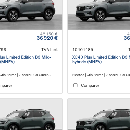
48 150 €
4
36 920 €
36
796
TVA Incl.
10401485
us Limited Edition B3 Mild-
XC40 Plus Limited Edition B3 
 (MHEV)
hybride (MHEV)
 Gris Brume | 7-speed Dual Clutch
Essence | Gris Brume | 7-speed Dual Cl
ion
transmission
mparer
Comparer