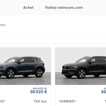
Achat
Visitez volvocars.com
tats
& Promotions
Recherchez par modèle
Financement & Assurances
Recherchez par catégorie
Service & Support
gurez votre voiture
EX30
Financement
Voitures électriques
Réservez un essai
s du moment
EX40
Assurances
Voitures hybrides
Entretien & Réparati
res d'occasion
EC40
rechargeables
Reprise de votre voit
iées
EX90
Voitures micro-hybrides
Volvo Support
res de société &
ES90
SUV
Garantie
XC40
Break
Service de dépannag
matic & Special sales
XC60
Berline
24/7
ules spéciaux
XC90
Crossover
Trouver un distribute
es électriques
V60
Contact
res hybrides
Voir tous les voitures de
rgeables
stock
46 430 €
4
36 520 €
36
657
TVA Incl.
10480651