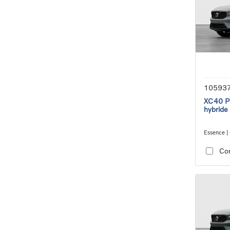
10593
XC40 Pl
hybride
Essence |
transmiss
Co