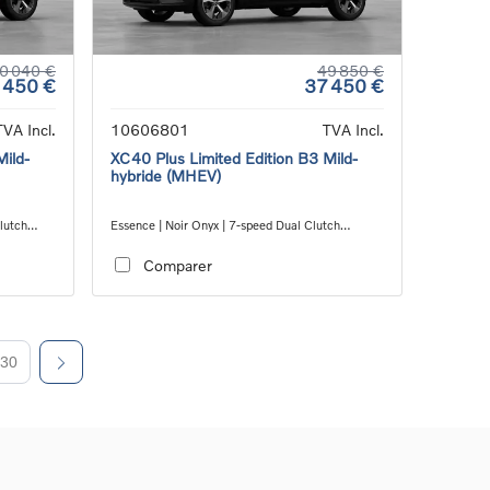
0 040 €
49 850 €
 450 €
37 450 €
TVA Incl.
10606801
TVA Incl.
Mild-
XC40 Plus Limited Edition B3 Mild-
hybride (MHEV)
lutch
Essence | Noir Onyx | 7-speed Dual Clutch
transmission
Comparer
30