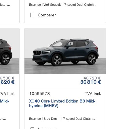
lutch
Essence | Vert Séquoia | 7-speed Dual Clutch
transmission
Comparer
6 530 €
46 720 €
 620 €
36 810 €
TVA Incl.
10595978
TVA Incl.
Mild-
XC40 Core Limited Edition B3 Mild-
hybride (MHEV)
tch
Essence | Bleu Denim | 7-speed Dual Clutch
transmission