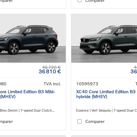
mparer
Comparer
46 720 €
4
36 810 €
36
980
TVA Incl.
10595973
re Limited Edition B3 Mild-
XC40 Core Limited Edition B3 
 (MHEV)
hybride (MHEV)
 Bleu Denim | 7-speed Dual Clutch
Essence | Vert Séquoia | 7-speed Dual C
ion
transmission
mparer
Comparer