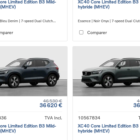
re Limited Edition B3 Mild-
XC40 Core Limited Edition B3 
 (MHEV)
hybride (MHEV)
 Bleu Denim | 7-speed Dual Clutch
Essence | Noir Onyx | 7-speed Dual Clu
ion
transmission
mparer
Comparer
46 530 €
4
36 620 €
36
836
TVA Incl.
10567834
re Limited Edition B3 Mild-
XC40 Core Limited Edition B3 
 (MHEV)
hybride (MHEV)