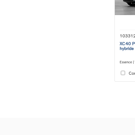
10331
XC40 Pl
hybride
Essence | 
transmiss
Co