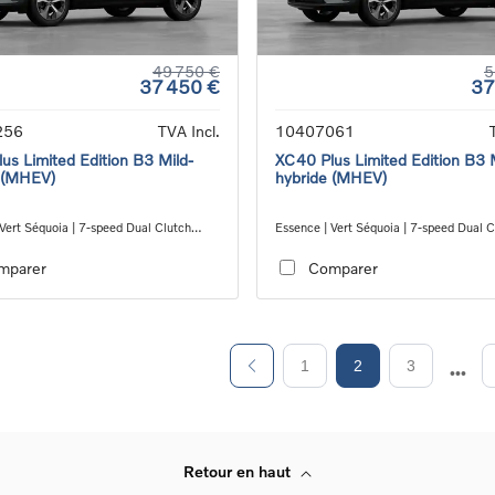
49 750 €
5
37 450 €
37
256
TVA Incl.
10407061
us Limited Edition B3 Mild-
XC40 Plus Limited Edition B3 
 (MHEV)
hybride (MHEV)
Vert Séquoia | 7-speed Dual Clutch
Essence | Vert Séquoia | 7-speed Dual C
ion
transmission
mparer
Comparer
1
2
3
Retour en haut