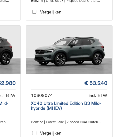
utch
Benzine | Onyx Black | 7-speed Dual Clutch
transmission
Vergelijken
52.980
€ 53.240
ncl. BTW
10609074
incl. BTW
Mild-
XC40 Ultra Limited Edition B3 Mild-
hybride (MHEV)
utch
Benzine | Forest Lake | 7-speed Dual Clutch
transmission
Vergelijken