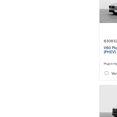
83083
V60 Plu
(PHEV)
Plug-in Hy
Geartroni
Ver