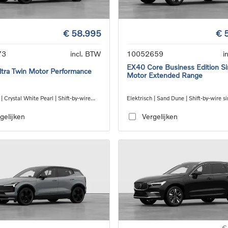
€ 58.995
€ 
73
incl. BTW
10052659
i
EX40 Core Business Edition Si
tra Twin Motor Performance
Motor Extended Range
 | Crystal White Pearl | Shift-by-wire
Elektrisch | Sand Dune | Shift-by-wire s
eed transmission, AWD
transmission, RWD
gelijken
Vergelijken
€