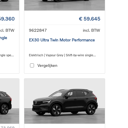
59.360
€ 59.645
ncl. BTW
9622847
incl. BTW
ngle
EX30 Ultra Twin Motor Performance
ingle speed
Elektrisch | Vapour Grey | Shift-by-wire single
speed transmission, AWD
Vergelijken
 73.069