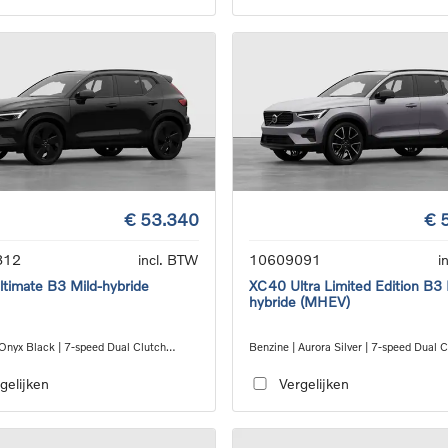
€ 53.340
€ 
812
incl. BTW
10609091
i
timate B3 Mild-hybride
XC40 Ultra Limited Edition B3 
hybride (MHEV)
 Onyx Black | 7-speed Dual Clutch
Benzine | Aurora Silver | 7-speed Dual 
ion
transmission
gelijken
Vergelijken