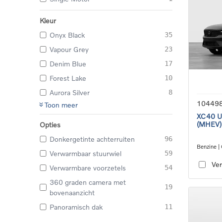
Kleur
Onyx Black
35
Vapour Grey
23
Denim Blue
17
Forest Lake
10
Aurora Silver
8
10449
Toon meer
XC40 Ul
(MHEV)
Opties
Donkergetinte achterruiten
96
Benzine |
Verwarmbaar stuurwiel
59
transmiss
Ver
Verwarmbare voorzetels
54
360 graden camera met
19
bovenaanzicht
Panoramisch dak
11