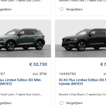
Forest Lake | 7-speed Dual Clutch
Benzine | Forest Lake | 7-speed Dual Cl
ion
transmission
gelijken
Vergelijken
€ 52.730
€ 
767
incl. BTW
10449760
i
us Limited Edition B3 Mild-
XC40 Plus Limited Edition B3 
 (MHEV)
hybride (MHEV)
Forest Lake | 7-speed Dual Clutch
Benzine | Onyx Black | 7-speed Dual Cl
ion
transmission
gelijken
Vergelijken