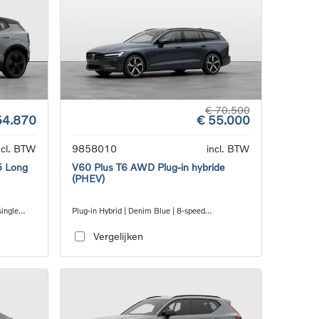
€ 70.500
54.870
€ 55.000
ncl. BTW
9858010
incl. BTW
5 Long
V60 Plus T6 AWD Plug-in hybride
(PHEV)
single
Plug-in Hybrid | Denim Blue | 8-speed
Geartronic™ automatic transmission
Vergelijken