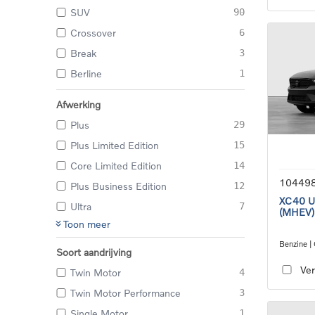
SUV
90
Crossover
6
Break
3
Berline
1
Afwerking
Plus
29
Plus Limited Edition
15
Core Limited Edition
14
10449
Plus Business Edition
12
XC40 Ul
Ultra
7
(MHEV)
Toon meer
Benzine |
Soort aandrijving
transmiss
Ver
Twin Motor
4
Twin Motor Performance
3
Single Motor
1