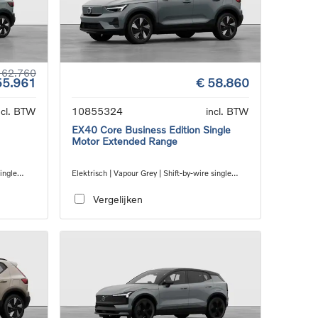
 62.760
55.961
€ 58.860
ncl. BTW
10855324
incl. BTW
EX40 Core Business Edition Single
Motor Extended Range
single
Elektrisch | Vapour Grey | Shift-by-wire single
speed transmission, RWD
Vergelijken