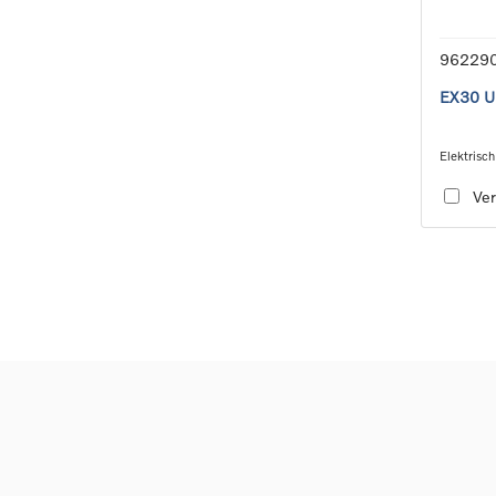
96229
EX30 Ul
Elektrisch
speed tra
Ver