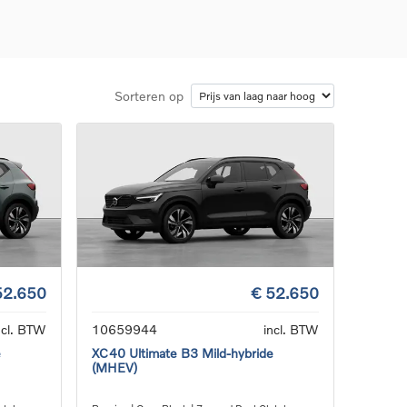
Sorteren op
d
llingen
uto
g
52.650
€ 52.650
ncl. BTW
10659944
incl. BTW
e
XC40 Ultimate B3 Mild-hybride
(MHEV)