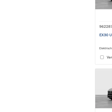
96228
EX30 Ul
Elektrisch
single sp
Ver