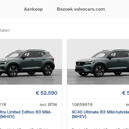
Aankoop
Bezoek volvocars.com
ltaten
& Promoties
Zoeken op model
Financieren & Verzekeringen
Zoeken op voertuigcategorie
Service & Support
uw wagen samen
EX30
Financieren
Elektrische auto's
Boek een onderhou
ijke aanbiedingen
EX40
Verzekeringen
Plug-inhybride auto's
Onderhoud & herste
ificeerde
EC40
Mild hybrid auto's
Overname van uw a
ehandswagens
EX90
SUV
Volvo Support
& Bedrijfswagens
ES90
Break
Garantie
atic & Special sales
XC40
Sedan
24/7 Pechverhelpin
ale wagens
XC60
Crossover
Vind een verdeler
ische auto's
XC90
Contact
€ 52.590
€ 
nhybride auto's
V60
Bekijk alle stockwagens
218
incl. BTW
10659919
i
tra Limited Edition B3 Mild-
XC40 Ultimate B3 Mild-hybrid
 (MHEV)
(MHEV)