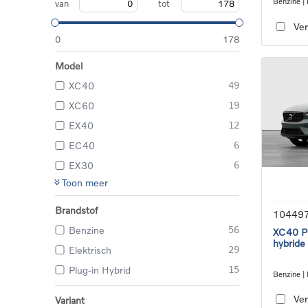
Benzine | 
van
tot
transmiss
Ver
0
178
Model
XC40
49
XC60
19
EX40
12
EC40
6
EX30
6
Toon meer
Brandstof
10449
Benzine
56
XC40 Pl
hybride
Elektrisch
29
Plug-in Hybrid
15
Benzine | 
transmiss
Ver
Variant