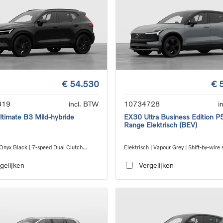
€ 54.530
€ 
819
incl. BTW
10734728
i
timate B3 Mild-hybride
EX30 Ultra Business Edition P
Range Elektrisch (BEV)
 Onyx Black | 7-speed Dual Clutch
Elektrisch | Vapour Grey | Shift-by-wire 
ion
speed transmission, RWD
gelijken
Vergelijken