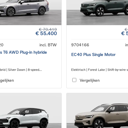
€ 70.419
€
€ 55.400
€ 
20
incl. BTW
9704166
i
s T6 AWD Plug-in hybride
EC40 Plus Single Motor
brid | Silver Dawn | 8-speed
Elektrisch | Forest Lake | Shift-by-wire 
c™ automatic transmission
speed transmission, RWD
gelijken
Vergelijken