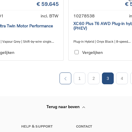
€ 59.645
€ 
01
incl. BTW
10278538
i
XC60 Plus T6 AWD Plug-in hyb
tra Twin Motor Performance
(PHEV)
 | Vapour Grey | Shift-by-wire single
Plug-in Hybrid | Onyx Black | 8-speed
nsmission, AWD
Geartronic™ automatic transmission
gelijken
Vergelijken
1
2
3
4
Terug naar boven
HELP & SUPPORT
CONTACT