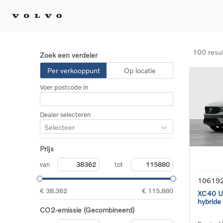
100 resu
Zoek een verdeler
Kopen 
Per verkooppunt
Op locatie
Stel 
Voer postcode in
Tijdel
Gecert
tweed
Dealer selecteren
Fleet 
Selecteer
Diplom
Speci
Prijs
Elektr
Plug-i
van
tot
10619
€ 38.362
€ 115.880
XC40 Ul
hybride
CO2-emissie (Gecombineerd)