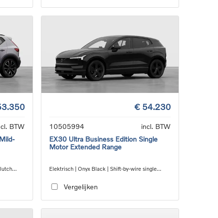
53.350
€ 54.230
ncl. BTW
10505994
incl. BTW
Mild-
EX30 Ultra Business Edition Single
Motor Extended Range
Clutch
Elektrisch | Onyx Black | Shift-by-wire single
speed transmission, RWD
Vergelijken