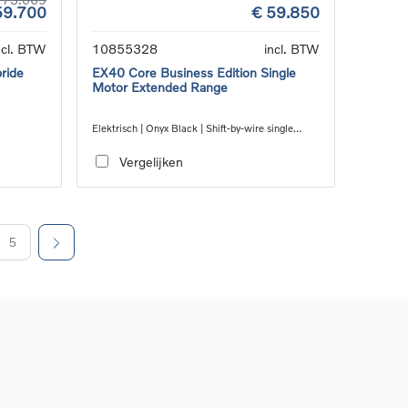
59.700
€ 59.850
ncl. BTW
10855328
incl. BTW
ride
EX40 Core Business Edition Single
Motor Extended Range
Elektrisch | Onyx Black | Shift-by-wire single
speed transmission, RWD
Vergelijken
5