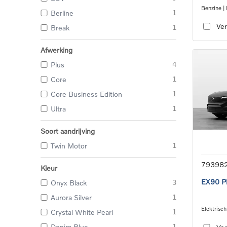
Benzine |
Berline
1
transmiss
Ver
Break
1
Afwerking
Plus
4
Core
1
Core Business Edition
1
Ultra
1
Soort aandrijving
Twin Motor
1
79398
Kleur
EX90 Pl
Onyx Black
3
Aurora Silver
1
Elektrisch
Crystal White Pearl
1
wire_sin
Denim Blue
1