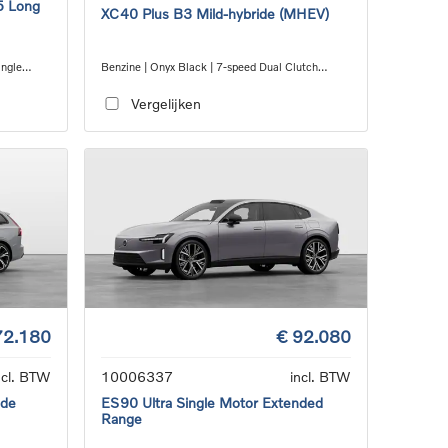
5 Long
XC40 Plus B3 Mild-hybride (MHEV)
ingle
Benzine | Onyx Black | 7-speed Dual Clutch
transmission
Vergelijken
72.180
€ 92.080
ncl. BTW
10006337
incl. BTW
ide
ES90 Ultra Single Motor Extended
Range