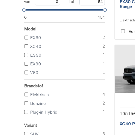
van
tot
EX30 Co
Range
0
154
Elektrisch
single sp
Model
Ver
EX30
2
XC40
2
ES90
1
EX90
1
V60
1
Brandstof
Elektrisch
4
Benzine
2
Plug-in Hybrid
1
10515
XC40 Pl
Variant
SUV
5