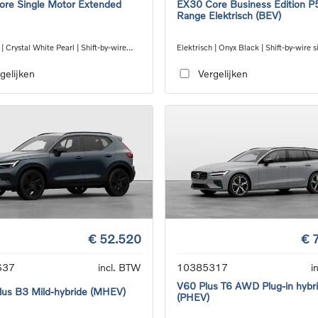
re Single Motor Extended
EX30 Core Business Edition P
Range Elektrisch (BEV)
 | Crystal White Pearl | Shift-by-wire
Elektrisch | Onyx Black | Shift-by-wire s
eed transmission, RWD
speed transmission, RWD
gelijken
Vergelijken
€ 52.520
€ 
637
incl. BTW
10385317
i
V60 Plus T6 AWD Plug-in hybr
us B3 Mild-hybride (MHEV)
(PHEV)