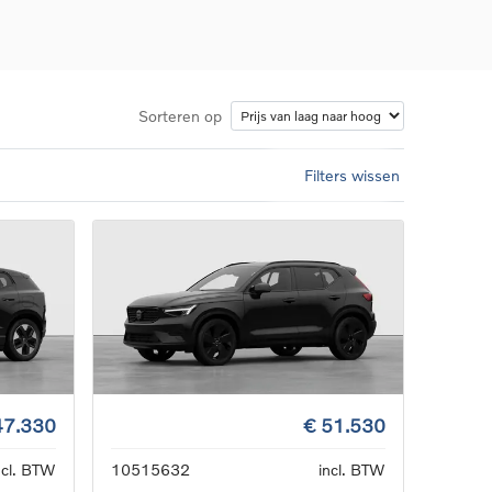
Sorteren op
Filters wissen
d
llingen
uto
g
47.330
€ 51.530
ncl. BTW
10515632
incl. BTW