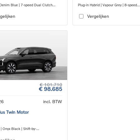
 Denim Blue | 7-speed Dual Clutch
Plug-in Hybrid | Vapour Grey | 8-speed
ion
Geartronic™ automatic transmission
gelijken
Vergelijken
€ 101.710
€ 98.685
26
incl. BTW
us Twin Motor
 | Onyx Black | Shift-by-
gle_speed_transmission_DB03