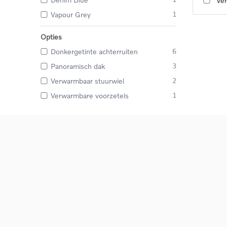
Ver
Vapour Grey
1
Opties
Donkergetinte achterruiten
6
Panoramisch dak
3
Verwarmbaar stuurwiel
2
Verwarmbare voorzetels
1