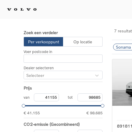
7 resulta
Zoek een verdeler
Kopen 
Per verkooppunt
Op locatie
Sonama 
Stel 
Voer postcode in
Tijdel
Gecert
tweed
Dealer selecteren
Fleet 
Selecteer
Diplom
Speci
Prijs
Elektr
Plug-i
van
tot
€ 41.155
€ 98.685
CO2-emissie (Gecombineerd)
89181