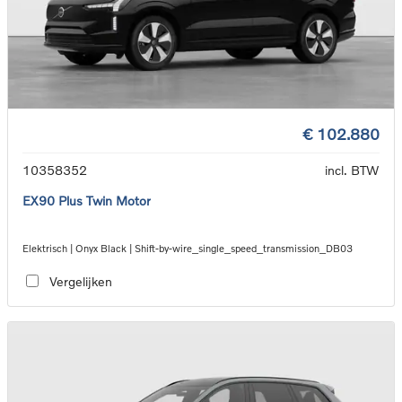
€ 102.880
10358352
incl. BTW
EX90 Plus Twin Motor
Elektrisch | Onyx Black | Shift-by-wire_single_speed_transmission_DB03
Vergelijken