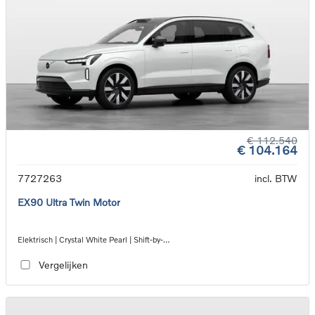
€ 112.540
€ 104.164
7727263
incl. BTW
EX90 Ultra Twin Motor
Elektrisch | Crystal White Pearl | Shift-by-
wire_single_speed_transmission_DB03
Vergelijken