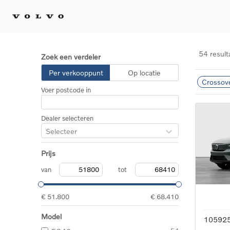
54 result
Zoek een verdeler
Kopen 
Per verkooppunt
Op locatie
Crossov
Stel 
Voer postcode in
Tijdel
Gecert
tweed
Dealer selecteren
Fleet 
Selecteer
Diplom
Speci
Prijs
Elektr
Plug-i
van
tot
€ 51.800
€ 68.410
Model
10592