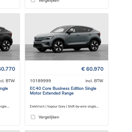
Vergelijken
60.770
€ 60.970
ncl. BTW
10189999
incl. BTW
ngle
EC40 Core Business Edition Single
Motor Extended Range
ingle
Elektrisch | Vapour Grey | Shift-by-wire single
speed transmission, RWD
Vergelijken