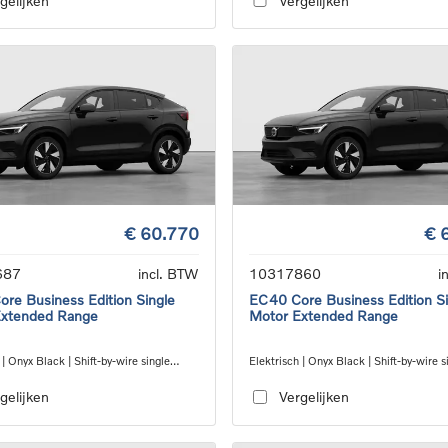
gelijken
Vergelijken
€ 60.770
€ 
687
incl. BTW
10317860
i
re Business Edition Single
EC40 Core Business Edition Si
Extended Range
Motor Extended Range
 | Onyx Black | Shift-by-wire single
Elektrisch | Onyx Black | Shift-by-wire s
nsmission, RWD
speed transmission, RWD
gelijken
Vergelijken