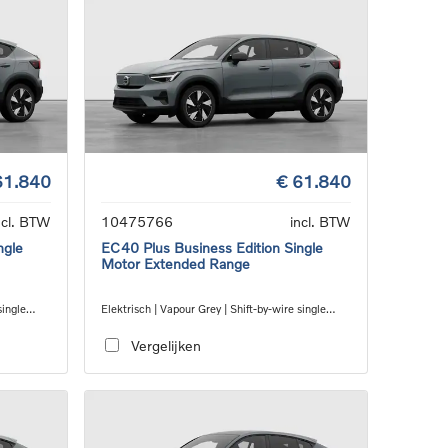
61.840
€ 61.840
ncl. BTW
10475766
incl. BTW
ngle
EC40 Plus Business Edition Single
Motor Extended Range
single
Elektrisch | Vapour Grey | Shift-by-wire single
speed transmission, RWD
Vergelijken