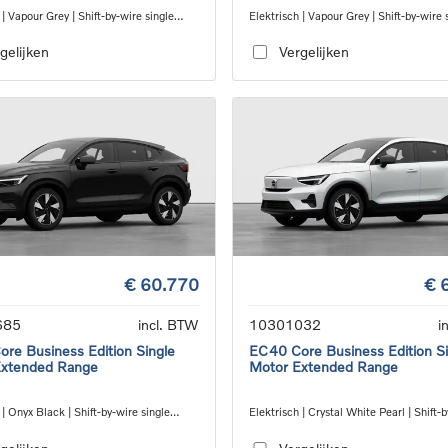
 | Vapour Grey | Shift-by-wire single
Elektrisch | Vapour Grey | Shift-by-wire 
nsmission, RWD
speed transmission, RWD
gelijken
Vergelijken
€ 60.770
€ 
685
incl. BTW
10301032
i
re Business Edition Single
EC40 Core Business Edition Si
Extended Range
Motor Extended Range
 | Onyx Black | Shift-by-wire single
Elektrisch | Crystal White Pearl | Shift-
nsmission, RWD
single speed transmission, RWD