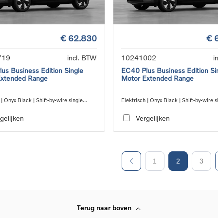
€ 62.830
€ 
719
incl. BTW
10241002
i
us Business Edition Single
EC40 Plus Business Edition Si
Extended Range
Motor Extended Range
 | Onyx Black | Shift-by-wire single
Elektrisch | Onyx Black | Shift-by-wire s
nsmission, RWD
speed transmission, RWD
gelijken
Vergelijken
1
2
3
Terug naar boven