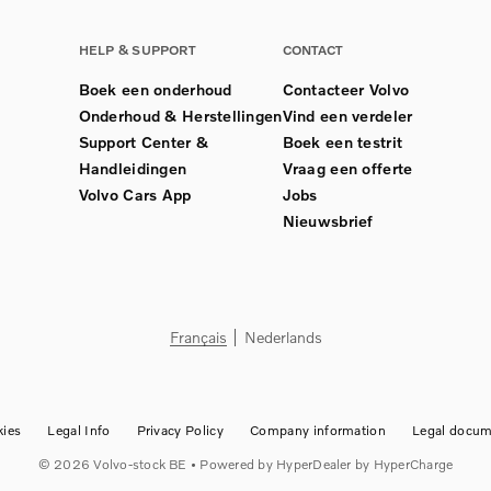
HELP & SUPPORT
CONTACT
Boek een onderhoud
Contacteer Volvo
Onderhoud & Herstellingen
Vind een verdeler
Support Center &
Boek een testrit
Handleidingen
Vraag een offerte
Volvo Cars App
Jobs
Nieuwsbrief
Français
Nederlands
ies
Legal Info
Privacy Policy
Company information
Legal docum
©
2026
Volvo-stock BE
• Powered by
HyperDealer
by HyperCharge