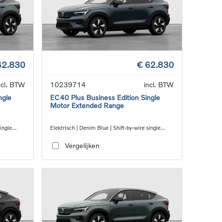
62.830
€ 62.830
ncl. BTW
10239714
incl. BTW
ngle
EC40 Plus Business Edition Single
Motor Extended Range
single
Elektrisch | Denim Blue | Shift-by-wire single
speed transmission, RWD
Vergelijken