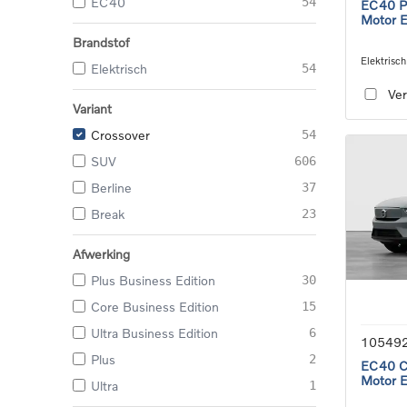
EC40
54
EC40 Pl
Motor 
Brandstof
Elektrisch
Elektrisch
54
speed tra
Ver
Variant
Crossover
54
SUV
606
Berline
37
Break
23
Afwerking
Plus Business Edition
30
Core Business Edition
15
Ultra Business Edition
6
10549
Plus
2
EC40 Co
Motor 
Ultra
1