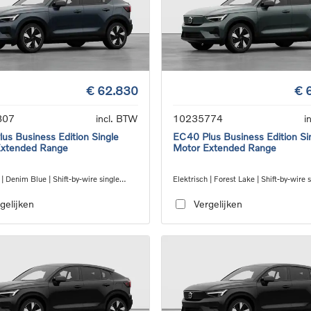
€ 62.830
€ 
807
incl. BTW
10235774
i
us Business Edition Single
EC40 Plus Business Edition Si
Extended Range
Motor Extended Range
 | Denim Blue | Shift-by-wire single
Elektrisch | Forest Lake | Shift-by-wire 
nsmission, RWD
speed transmission, RWD
gelijken
Vergelijken