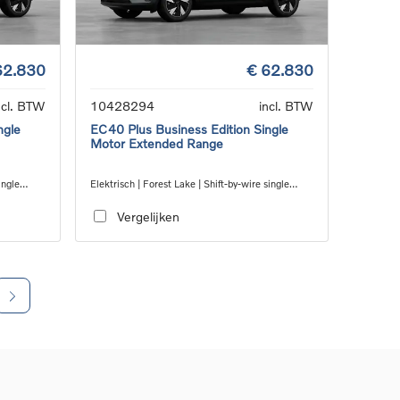
62.830
€ 62.830
ncl. BTW
10428294
incl. BTW
ngle
EC40 Plus Business Edition Single
Motor Extended Range
ingle
Elektrisch | Forest Lake | Shift-by-wire single
speed transmission, RWD
Vergelijken