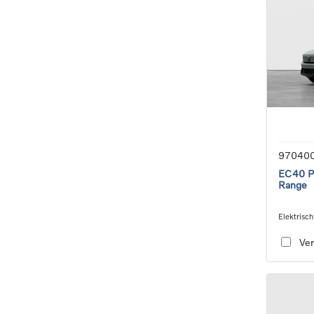
97040
EC40 Pl
Range
Elektrisch
speed tra
Ver