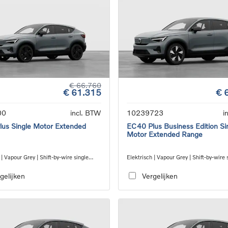
€ 66.760
€ 61.315
€ 
00
incl. BTW
10239723
i
us Single Motor Extended
EC40 Plus Business Edition Si
Motor Extended Range
 | Vapour Grey | Shift-by-wire single
Elektrisch | Vapour Grey | Shift-by-wire 
nsmission, RWD
speed transmission, RWD
gelijken
Vergelijken