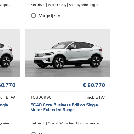
single
Elektrisch | Vapour Grey | Shift-by-wire single
speed transmission, RWD
Vergelijken
60.770
€ 60.770
ncl. BTW
10300968
incl. BTW
ngle
EC40 Core Business Edition Single
Motor Extended Range
by-wire
Elektrisch | Crystal White Pearl | Shift-by-wire
single speed transmission, RWD