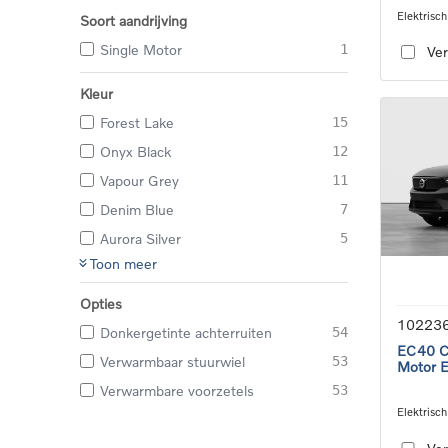
Elektrisch
Soort aandrijving
speed tra
Single Motor
1
Ver
Kleur
Forest Lake
15
Onyx Black
12
Vapour Grey
11
Denim Blue
7
Aurora Silver
5
Toon meer
Opties
10223
Donkergetinte achterruiten
54
EC40 Co
Verwarmbaar stuurwiel
53
Motor 
Verwarmbare voorzetels
53
Elektrisch
speed tra