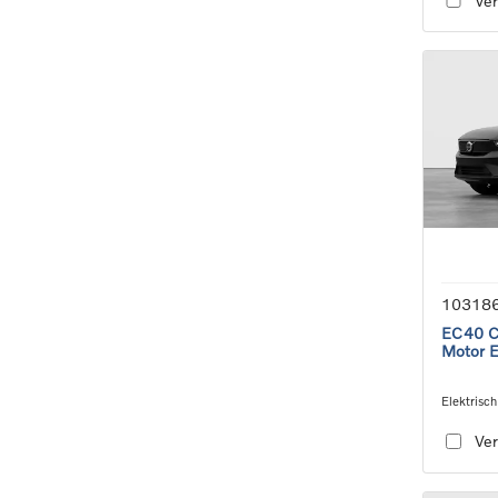
Ver
10318
EC40 Co
Motor 
Elektrisch
speed tra
Ver