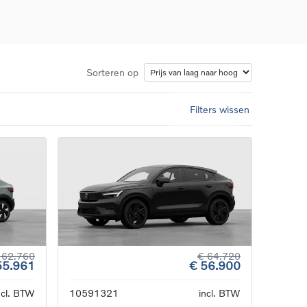
Sorteren op
Filters wissen
d
llingen
uto
g
 62.760
€ 64.720
55.961
€ 56.900
ncl. BTW
10591321
incl. BTW