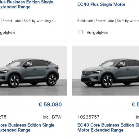
us Business Edition Single
EC40 Plus Single Motor
Extended Range
 | Forest Lake | Shift-by-wire single
Elektrisch | Forest Lake | Shift-by-wire 
nsmission, RWD
speed transmission, RWD
gelijken
Vergelijken
€ 59.080
€ 
275
incl. BTW
10235757
i
re Business Edition Single
EC40 Core Business Edition Si
Extended Range
Motor Extended Range