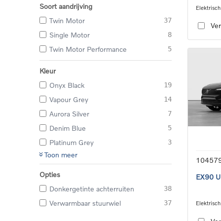
Soort aandrijving
Elektrisch
wire_sin
Twin Motor
37
Ver
Single Motor
8
Twin Motor Performance
5
Kleur
Onyx Black
19
Vapour Grey
14
Aurora Silver
7
Denim Blue
5
Platinum Grey
3
Toon meer
10457
Opties
EX90 Ul
Donkergetinte achterruiten
38
Verwarmbaar stuurwiel
37
Elektrisch
wire_sin