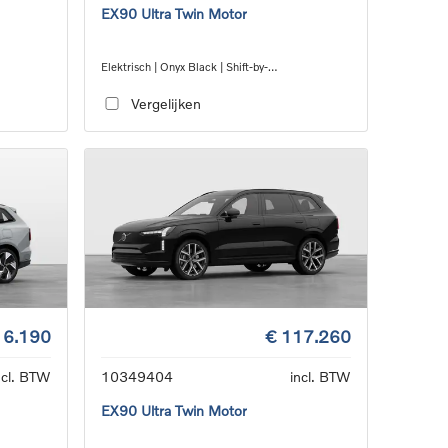
EX90 Ultra Twin Motor
Elektrisch | Onyx Black | Shift-by-
3
wire_single_speed_transmission_DB03
Vergelijken
16.190
€ 117.260
ncl. BTW
10349404
incl. BTW
EX90 Ultra Twin Motor