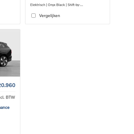
Elektrisch | Onyx Black | Shift-by-
3
wire_single_speed_transmission_DB03
Vergelijken
20.960
ncl. BTW
mance
3