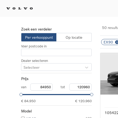
50 result
Zoek een verdeler
Kopen 
Per verkooppunt
Op locatie
EX90
Stel 
Voer postcode in
Tijdel
Gecert
tweed
Dealer selecteren
Fleet 
Selecteer
Diplom
Speci
Prijs
Elektr
Plug-i
van
tot
€ 84.950
€ 120.960
Model
10542