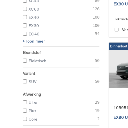
XC40
189
EX90 Ul
XC60
126
EX40
108
Elektrisch
wire_sin
EX30
100
Ver
EC40
54
Toon meer
Binnenkort
Brandstof
Elektrisch
50
Variant
SUV
50
Afwerking
Ultra
29
10595
Plus
19
EX90 Ul
Core
2