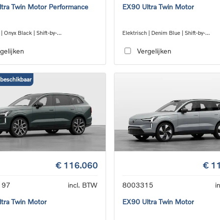
tra Twin Motor Performance
EX90 Ultra Twin Motor
 | Onyx Black | Shift-by-
Elektrisch | Denim Blue | Shift-by-
gle_speed_transmission_DB03
wire_single_speed_transmission_DB0
gelijken
Vergelijken
 beschikbaar
€ 116.060
€ 1
197
incl. BTW
8003315
i
tra Twin Motor
EX90 Ultra Twin Motor