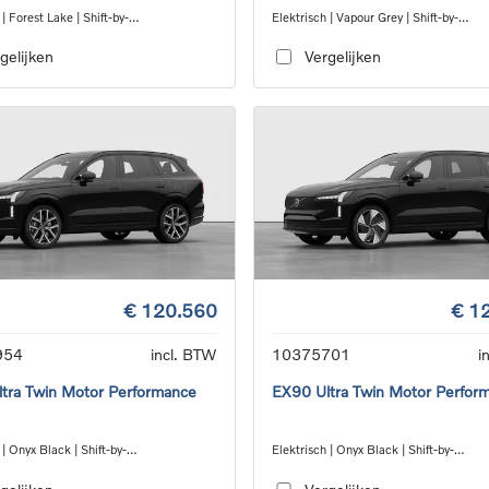
 | Forest Lake | Shift-by-
Elektrisch | Vapour Grey | Shift-by-
gle_speed_transmission_DB03
wire_single_speed_transmission_DB0
gelijken
Vergelijken
€ 120.560
€ 1
954
incl. BTW
10375701
i
tra Twin Motor Performance
EX90 Ultra Twin Motor Perfor
 | Onyx Black | Shift-by-
Elektrisch | Onyx Black | Shift-by-
gle_speed_transmission_DB03
wire_single_speed_transmission_DB0