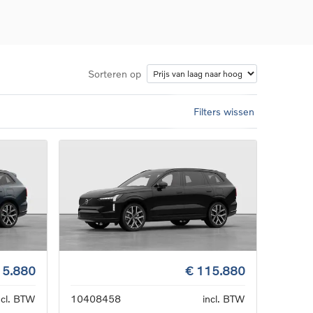
Sorteren op
Filters wissen
d
llingen
uto
g
15.880
€ 115.880
ncl. BTW
10408458
incl. BTW