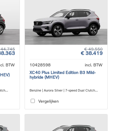
 44.745
€ 49.550
38.363
€ 38.419
ncl. BTW
10428598
incl. BTW
XC40 Plus Limited Edition B3 Mild-
MHEV)
hybride (MHEV)
utch
Benzine | Aurora Silver | 7-speed Dual Clutch
transmission
Vergelijken