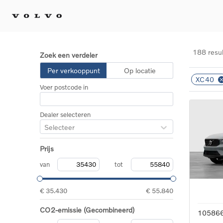
188 resu
Zoek een verdeler
Kopen 
Per verkooppunt
Op locatie
XC40
Stel 
Voer postcode in
Tijdel
Gecert
tweed
Dealer selecteren
Fleet 
Selecteer
Diplom
Speci
Prijs
Elektr
Plug-i
van
tot
€ 35.430
€ 55.840
CO2-emissie (Gecombineerd)
10586