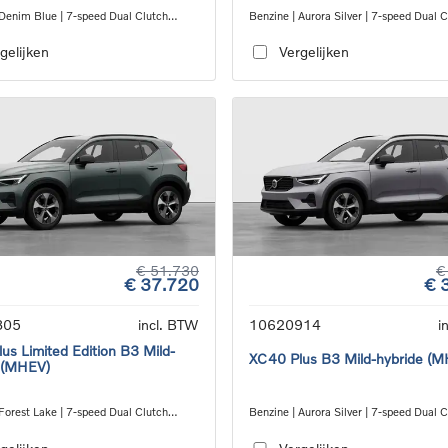
 Denim Blue | 7-speed Dual Clutch
Benzine | Aurora Silver | 7-speed Dual 
ion
transmission
gelijken
Vergelijken
€ 51.730
€
€ 37.720
€ 
805
incl. BTW
10620914
i
us Limited Edition B3 Mild-
XC40 Plus B3 Mild-hybride (
 (MHEV)
Forest Lake | 7-speed Dual Clutch
Benzine | Aurora Silver | 7-speed Dual 
ion
transmission