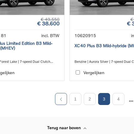
€ 49.550
€
€ 38.600
€ 
181
incl. BTW
10620915
i
us Limited Edition B3 Mild-
XC40 Plus B3 Mild-hybride (
 (MHEV)
Forest Lake | 7-speed Dual Clutch
Benzine | Aurora Silver | 7-speed Dual 
ion
transmission
gelijken
Vergelijken
1
2
3
4
Terug naar boven