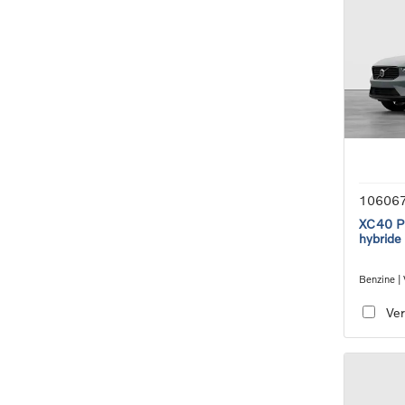
10606
XC40 Pl
hybride
Benzine |
transmiss
Ver