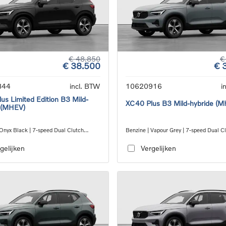
€ 48.850
€
€ 38.500
€ 
844
incl. BTW
10620916
i
us Limited Edition B3 Mild-
XC40 Plus B3 Mild-hybride (
 (MHEV)
 Onyx Black | 7-speed Dual Clutch
Benzine | Vapour Grey | 7-speed Dual C
ion
transmission
gelijken
Vergelijken