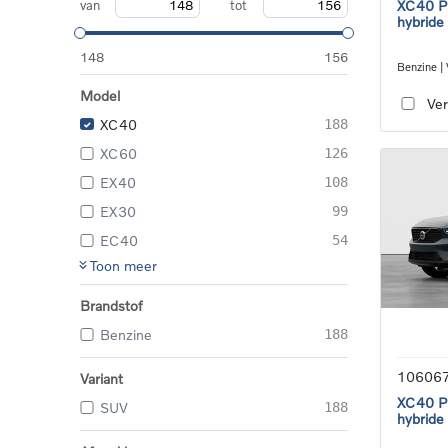
van
tot
XC40 Pl
hybride
148
156
Benzine |
transmiss
Model
Ver
XC40
188
XC60
126
EX40
108
EX30
99
EC40
54
Toon meer
Brandstof
Benzine
188
10606
Variant
XC40 Pl
SUV
188
hybride