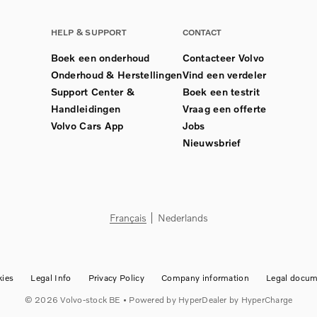
HELP & SUPPORT
CONTACT
Boek een onderhoud
Contacteer Volvo
Onderhoud & Herstellingen
Vind een verdeler
Support Center &
Boek een testrit
Handleidingen
Vraag een offerte
Volvo Cars App
Jobs
Nieuwsbrief
Français
Nederlands
ies
Legal Info
Privacy Policy
Company information
Legal docum
©
2026
Volvo-stock BE
• Powered by
HyperDealer
by HyperCharge