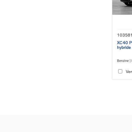
10358
XC40 Pl
hybride
Benzine | 
transmiss
Ver