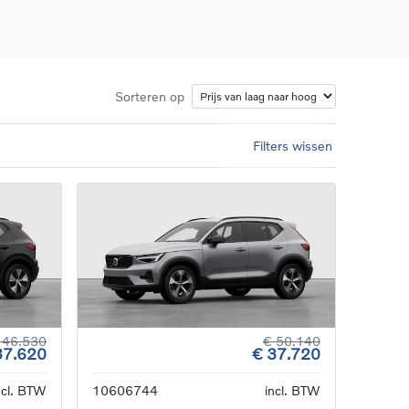
Sorteren op
Filters wissen
d
llingen
uto
g
 46.530
€ 50.140
37.620
€ 37.720
ncl. BTW
10606744
incl. BTW