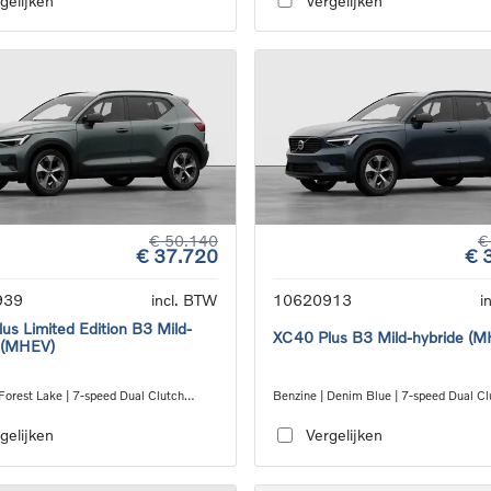
gelijken
Vergelijken
€ 50.140
€
€ 37.720
€ 
939
incl. BTW
10620913
i
us Limited Edition B3 Mild-
XC40 Plus B3 Mild-hybride (
 (MHEV)
Forest Lake | 7-speed Dual Clutch
Benzine | Denim Blue | 7-speed Dual Cl
ion
transmission
gelijken
Vergelijken