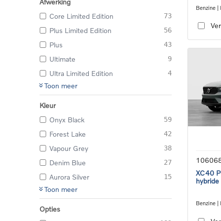
Afwerking
Benzine |
Core Limited Edition
73
transmiss
Ver
Plus Limited Edition
56
Plus
43
Ultimate
9
Ultra Limited Edition
4
Toon meer
Kleur
Onyx Black
59
Forest Lake
42
Vapour Grey
38
10606
Denim Blue
27
XC40 Pl
Aurora Silver
15
hybride
Toon meer
Benzine | 
Opties
transmiss