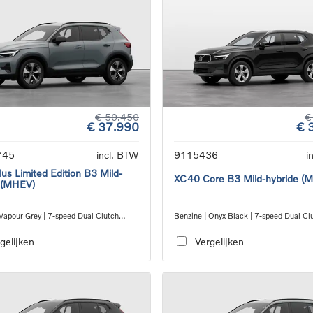
€ 50.450
€
€ 37.990
€ 
745
incl. BTW
9115436
i
us Limited Edition B3 Mild-
XC40 Core B3 Mild-hybride (
 (MHEV)
 Vapour Grey | 7-speed Dual Clutch
Benzine | Onyx Black | 7-speed Dual Cl
ion
transmission
gelijken
Vergelijken