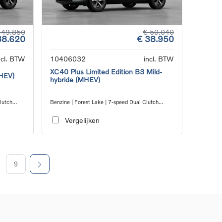
 49.850
€ 50.040
38.620
€ 38.950
ncl. BTW
10406032
incl. BTW
XC40 Plus Limited Edition B3 Mild-
MHEV)
hybride (MHEV)
Clutch
Benzine | Forest Lake | 7-speed Dual Clutch
transmission
Vergelijken
9