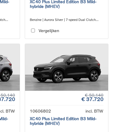
Mild-
XC40 Plus Limited Edition B3 Mild-
hybride (MHEV)
utch
Benzine | Aurora Silver | 7-speed Dual Clutch
transmission
Vergelijken
 50.140
€ 50.140
37.720
€ 37.720
ncl. BTW
10606802
incl. BTW
Mild-
XC40 Plus Limited Edition B3 Mild-
hybride (MHEV)