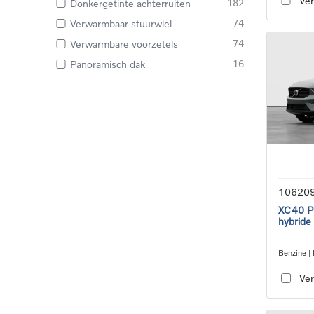
Ver
Donkergetinte achterruiten
182
Verwarmbaar stuurwiel
74
Verwarmbare voorzetels
74
Panoramisch dak
16
10620
XC40 Pl
hybride
Benzine | 
transmiss
Ver