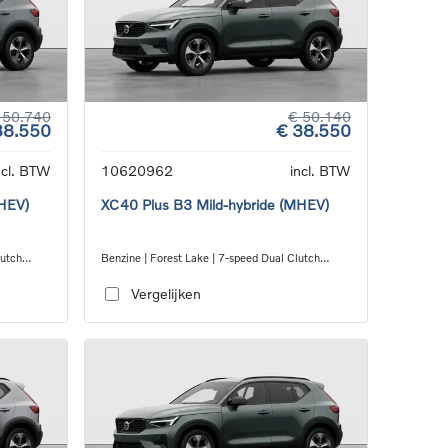
 50.740
€ 50.140
38.550
€ 38.550
ncl. BTW
10620962
incl. BTW
MHEV)
XC40 Plus B3 Mild-hybride (MHEV)
lutch
Benzine | Forest Lake | 7-speed Dual Clutch
transmission
Vergelijken