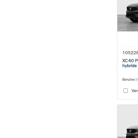
10522
XC40 Pl
hybride
Benzine |
transmiss
Ver