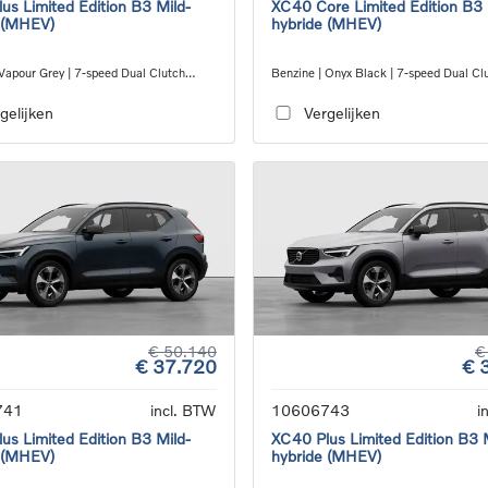
us Limited Edition B3 Mild-
XC40 Core Limited Edition B3 
 (MHEV)
hybride (MHEV)
 Vapour Grey | 7-speed Dual Clutch
Benzine | Onyx Black | 7-speed Dual Cl
ion
transmission
gelijken
Vergelijken
€ 50.140
€
€ 37.720
€ 
741
incl. BTW
10606743
i
us Limited Edition B3 Mild-
XC40 Plus Limited Edition B3 
 (MHEV)
hybride (MHEV)