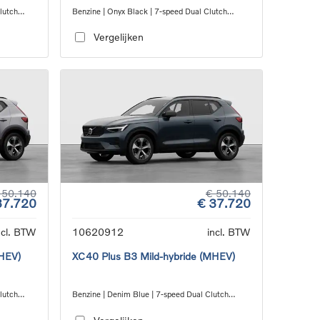
Clutch
Benzine | Onyx Black | 7-speed Dual Clutch
transmission
Vergelijken
 50.140
€ 50.140
37.720
€ 37.720
ncl. BTW
10620912
incl. BTW
MHEV)
XC40 Plus B3 Mild-hybride (MHEV)
Clutch
Benzine | Denim Blue | 7-speed Dual Clutch
transmission