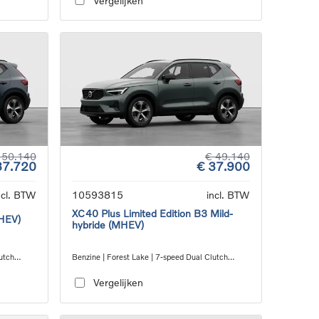
Vergelijken
 50.140
€ 49.140
37.720
€ 37.900
ncl. BTW
10593815
incl. BTW
XC40 Plus Limited Edition B3 Mild-
MHEV)
hybride (MHEV)
utch
Benzine | Forest Lake | 7-speed Dual Clutch
transmission
Vergelijken