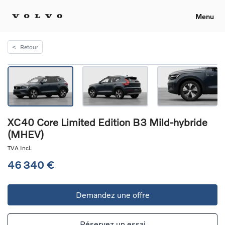
Menu
<
Retour
XC40 Core Limited Edition B3 Mild-hybride
(MHEV)
TVA Incl.
46 340 €
Demandez une offre
Réservez un essai