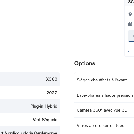
SC
Options
XC60
Sièges chauffants à l'avant
2027
Lave-phares à haute pression
Plug-in Hybrid
Caméra 360° avec vue 3D
Vert Séquoia
Vitres arrière surteintées
fort Nordico coloris Cardamome