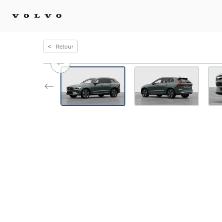
<
Retour
Achat 
Confi
Offre
Voitu
certif
Voitu
Flotte
Diplo
Véhic
Voitur
Voitu
recha