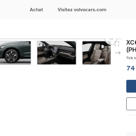
Achat
Visitez volvocars.com
& Promotions
Recherchez par modèle
Financement & Assurances
Recherchez par catégorie
Service & Support
XC6
(P
gurez votre voiture
EX30
Financement
Voitures électriques
Réservez un essai
s du moment
EX40
Assurances
Voitures hybrides
Entretien & Réparati
TVA In
res d'occasion
EC40
rechargeables
Reprise de votre voit
74
iées
EX90
Voitures micro-hybrides
Volvo Support
res de société &
ES90
SUV
Garantie
XC40
Break
Service de dépannag
matic & Special sales
XC60
Berline
24/7
ules spéciaux
XC90
Crossover
Trouver un distribute
es électriques
V60
Contact
res hybrides
Voir tous les voitures de
rgeables
stock