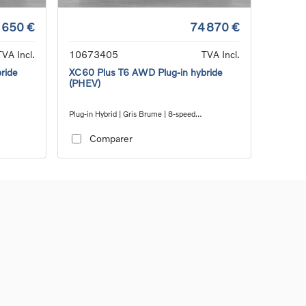
 650 €
74 870 €
TVA Incl.
10673405
TVA Incl.
ride
XC60 Plus T6 AWD Plug-in hybride
(PHEV)
Plug-in Hybrid | Gris Brume | 8-speed
Geartronic™ automatic transmission
Comparer