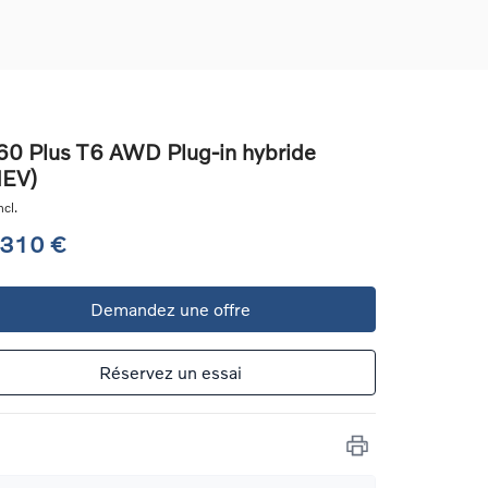
0 Plus T6 AWD Plug-in hybride
HEV)
ons
cl.
ure
 310 €
e
Demandez une offre
ur
Réservez un essai