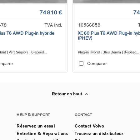
74 810 €
74
478
TVA Incl.
10566858
us T6 AWD Plug-in hybride
XC60 Plus T6 AWD Plug-in hyb
(PHEV)
brid | Vert Séquoia | 8-speed
Plug-in Hybrid | Bleu Denim | 8-speed
c™ automatic transmission
Geartronic™ automatic transmission
mparer
Comparer
Retour en haut
HELP & SUPPORT
CONTACT
Réservez un essai
Contact Volvo
Entretien & Reparations
Trouvez un distributeur