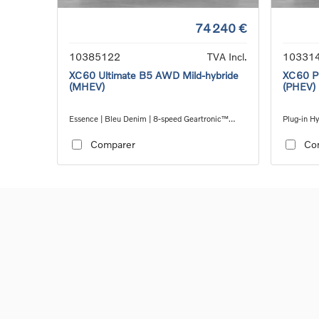
74 240 €
10385122
TVA Incl.
10331
XC60 Ultimate B5 AWD Mild-hybride
XC60 Pl
(MHEV)
(PHEV)
Essence | Bleu Denim | 8-speed Geartronic™
Plug-in Hy
automatic transmission, AWD
Geartroni
Comparer
Co