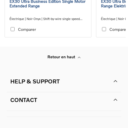
EX30 Ultra Business Edition Single Motor
EX30 Ultra Bu
Extended Range
Range Elektris
Électrique | Noir Onyx | Shift-by-wire single speed
Électrique | Noir O
transmission, RWD
transmission, RW
Comparer
Comparer
Retour en haut
HELP & SUPPORT
CONTACT