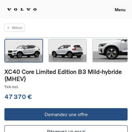
Menu
<
Retour
XC40 Core Limited Edition B3 Mild-hybride
(MHEV)
TVA Incl.
47 370 €
Demandez une offre
Réservez un essai