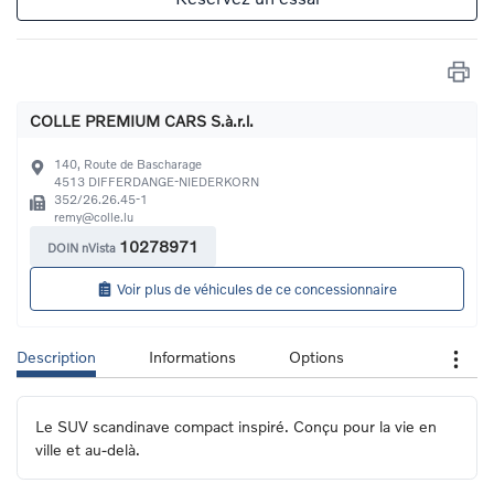
COLLE PREMIUM CARS S.à.r.l.
140, Route de Bascharage
4513
DIFFERDANGE-NIEDERKORN
352/26.26.45-1
remy@colle.lu
10278971
DOIN nVista
Voir plus de véhicules de ce concessionnaire
Description
Informations
Options
Le SUV scandinave compact inspiré. Conçu pour la vie en 
ville et au-delà.