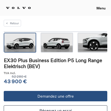
Menu
<
Retour
EX30 Plus Business Edition P5 Long Range
Elektrisch (BEV)
TVA Incl.
52 280 €
43 900 €
Demandez une offre
Réservez un essai