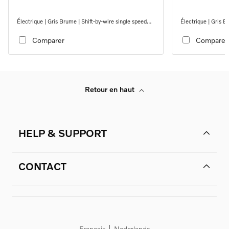
Électrique | Gris Brume | Shift-by-wire single speed
Électrique | Gris B
transmission, AWD
transmission, AWD
Comparer
Comparer
Retour en haut
HELP & SUPPORT
CONTACT
Français
Nederlands