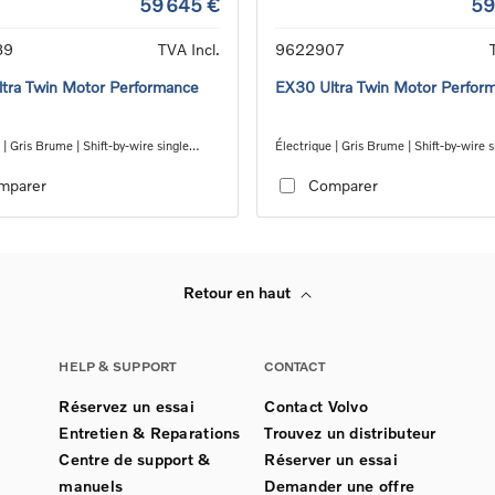
59 645 €
59
89
TVA Incl.
9622907
tra Twin Motor Performance
EX30 Ultra Twin Motor Perfor
 | Gris Brume | Shift-by-wire single
Électrique | Gris Brume | Shift-by-wire s
nsmission, AWD
speed transmission, AWD
mparer
Comparer
Retour en haut
HELP & SUPPORT
CONTACT
Réservez un essai
Contact Volvo
Entretien & Reparations
Trouvez un distributeur
Centre de support &
Réserver un essai
manuels
Demander une offre