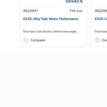
59 645 €
9622847
TVA Incl.
96228
EX30 Ultra Twin Motor Performance
EX30 Ul
Électrique | Gris Brume | Shift-by-wire single
Électrique
speed transmission, AWD
speed tra
Comparer
Co