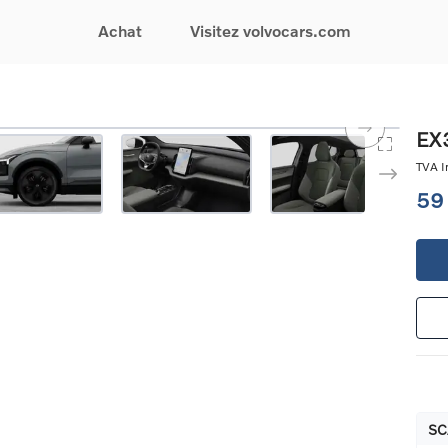
Achat
Visitez volvocars.com
& Promotions
Recherchez par modèle
Financement & Assurances
Recherchez par catégorie
Service & Support
EX3
gurez votre voiture
EX30
Financement
Voitures électriques
Réservez un essai
TVA In
s du moment
EX40
Assurances
Voitures hybrides
Entretien & Réparati
59
res d'occasion
EC40
rechargeables
Reprise de votre voit
iées
EX90
Voitures micro-hybrides
Volvo Support
res de société &
ES90
SUV
Garantie
XC40
Break
Service de dépannag
matic & Special sales
XC60
Berline
24/7
ules spéciaux
XC90
Crossover
Trouver un distribute
es électriques
V60
Contact
res hybrides
Voir tous les voitures de
rgeables
stock
SC