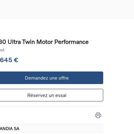
0 Ultra Twin Motor Performance
cl.
ons
 645 €
ure
Demandez une offre
e
ur
Réservez un essai
ANDIA SA