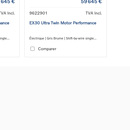
 645 €
59 645 €
TVA Incl.
9622901
TVA Incl.
mance
EX30 Ultra Twin Motor Performance
ingle
Électrique | Gris Brume | Shift-by-wire single
speed transmission, AWD
Comparer