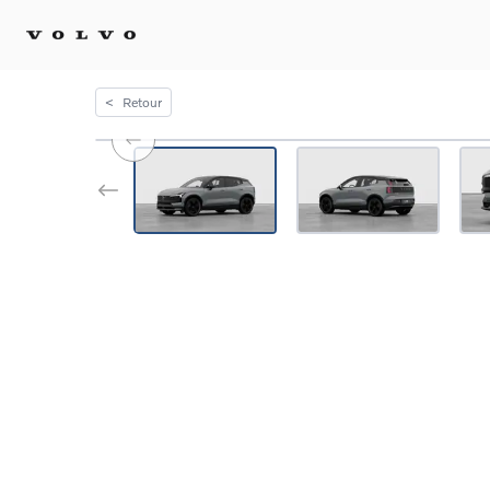
<
Retour
Achat 
Confi
Offre
Voitu
certif
Voitu
Flotte
Diplo
Véhic
Voitur
Voitu
recha