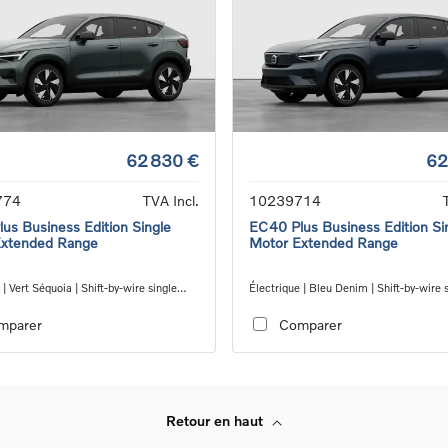
62 830 €
62
774
TVA Incl.
10239714
us Business Edition Single
EC40 Plus Business Edition Si
Extended Range
Motor Extended Range
 | Vert Séquoia | Shift-by-wire single
Électrique | Bleu Denim | Shift-by-wire 
nsmission, RWD
speed transmission, RWD
mparer
Comparer
Retour en haut