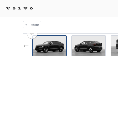
<
Retour
Achat 
Confi
Offre
Voitu
certif
Voitu
Flotte
Diplo
Véhic
Voitur
Voitu
recha