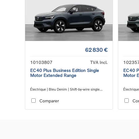
62 830 €
10103807
TVA Incl.
10235
EC40 Plus Business Edition Single
EC40 Pl
Motor Extended Range
Motor 
Électrique | Bleu Denim | Shift-by-wire single
Électrique
speed transmission, RWD
speed tra
Comparer
Co