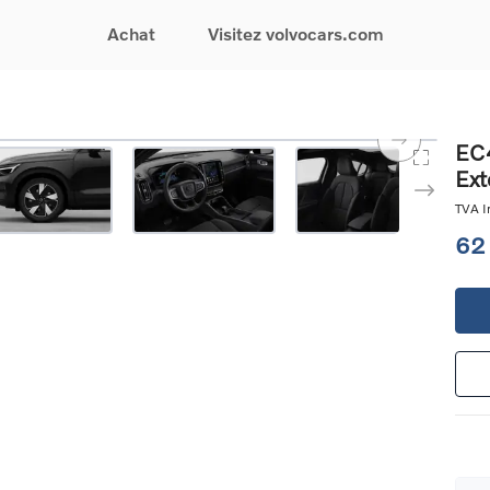
Achat
Visitez volvocars.com
& Promotions
Recherchez par modèle
Financement & Assurances
Recherchez par catégorie
Service & Support
EC4
Ext
gurez votre voiture
EX30
Financement
Voitures électriques
Réservez un essai
s du moment
EX40
Assurances
Voitures hybrides
Entretien & Réparati
TVA In
res d'occasion
EC40
rechargeables
Reprise de votre voit
62
iées
EX90
Voitures micro-hybrides
Volvo Support
res de société &
ES90
SUV
Garantie
XC40
Break
Service de dépannag
matic & Special sales
XC60
Berline
24/7
ules spéciaux
XC90
Crossover
Trouver un distribute
es électriques
V60
Contact
res hybrides
Voir tous les voitures de
rgeables
stock