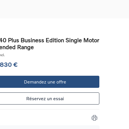
0 Plus Business Edition Single Motor
ended Range
ons
cl.
ure
 830 €
e
Demandez une offre
ur
Réservez un essai