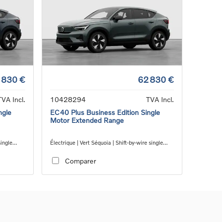
 830 €
62 830 €
TVA Incl.
10428294
TVA Incl.
ngle
EC40 Plus Business Edition Single
Motor Extended Range
single
Électrique | Vert Séquoia | Shift-by-wire single
speed transmission, RWD
Comparer