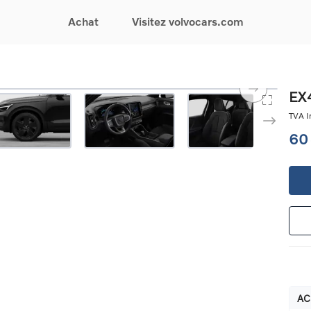
Achat
Visitez volvocars.com
& Promotions
Recherchez par modèle
Financement & Assurances
Recherchez par catégorie
Service & Support
EX4
gurez votre voiture
EX30
Financement
Voitures électriques
Réservez un essai
TVA In
s du moment
EX40
Assurances
Voitures hybrides
Entretien & Réparati
60
res d'occasion
EC40
rechargeables
Reprise de votre voit
iées
EX90
Voitures micro-hybrides
Volvo Support
res de société &
ES90
SUV
Garantie
XC40
Break
Service de dépannag
matic & Special sales
XC60
Berline
24/7
ules spéciaux
XC90
Crossover
Trouver un distribute
es électriques
V60
Contact
res hybrides
Voir tous les voitures de
rgeables
stock
AC