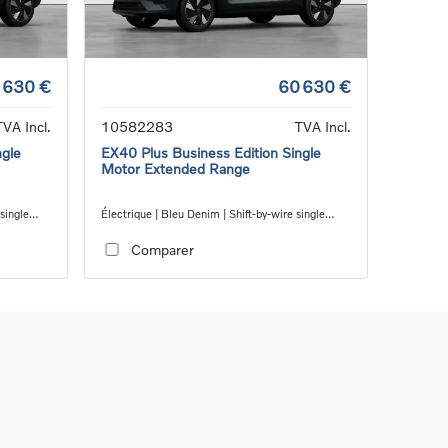
 630 €
60 630 €
TVA Incl.
10582283
TVA Incl.
ngle
EX40 Plus Business Edition Single
Motor Extended Range
 single
Électrique | Bleu Denim | Shift-by-wire single
speed transmission, RWD
Comparer