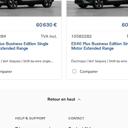
60 630 €
60
284
TVA Incl.
10582282
us Business Edition Single
EX40 Plus Business Edition Si
Extended Range
Motor Extended Range
 | Vert Séquoia | Shift-by-wire single
Électrique | Vert Séquoia | Shift-by-wire
nsmission, RWD
speed transmission, RWD
mparer
Comparer
Retour en haut
HELP & SUPPORT
CONTACT