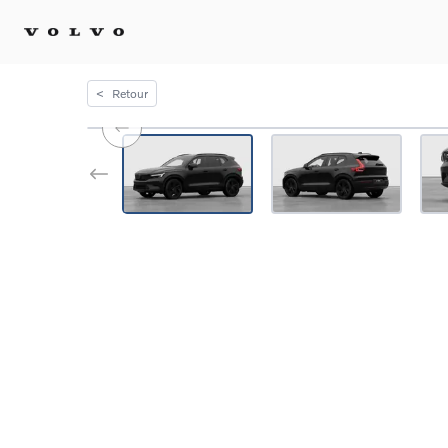
<
Retour
Achat 
Confi
Offre
Voitu
certif
Voitu
Flotte
Diplo
Véhic
Voitur
Voitu
recha