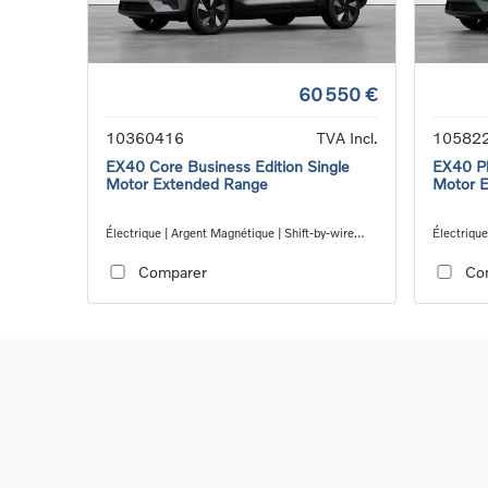
60 550 €
10360416
TVA Incl.
10582
EX40 Core Business Edition Single
EX40 Pl
Motor Extended Range
Motor 
Électrique | Argent Magnétique | Shift-by-wire
Électrique
single speed transmission, RWD
speed tra
Comparer
Co