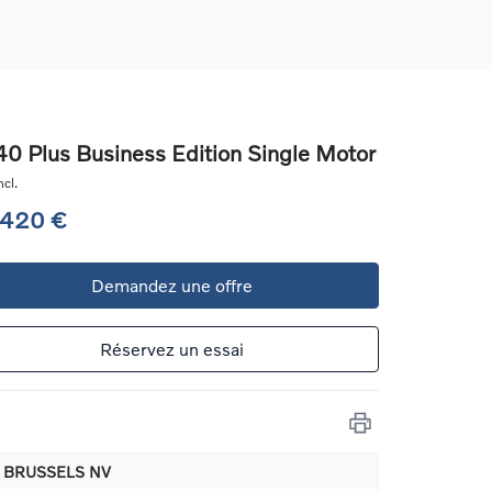
0 Plus Business Edition Single Motor
cl.
ons
 420 €
ure
Demandez une offre
e
ur
Réservez un essai
 BRUSSELS NV