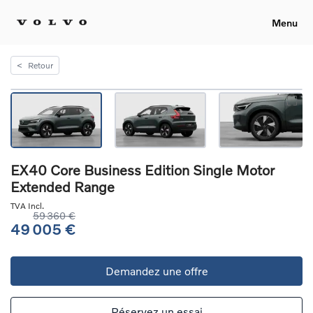
Menu
<
Retour
EX40 Core Business Edition Single Motor
Extended Range
TVA Incl.
59 360 €
49 005 €
Demandez une offre
Réservez un essai