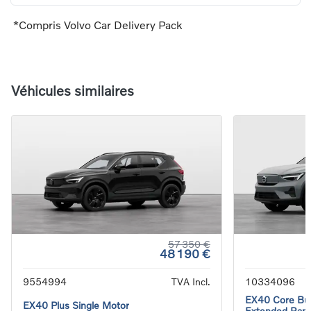
*Compris Volvo Car Delivery Pack
Véhicules similaires
57 350 €
48 190 €
9554994
TVA Incl.
10334096
EX40 Core Bus
EX40 Plus Single Motor
Extended Ran