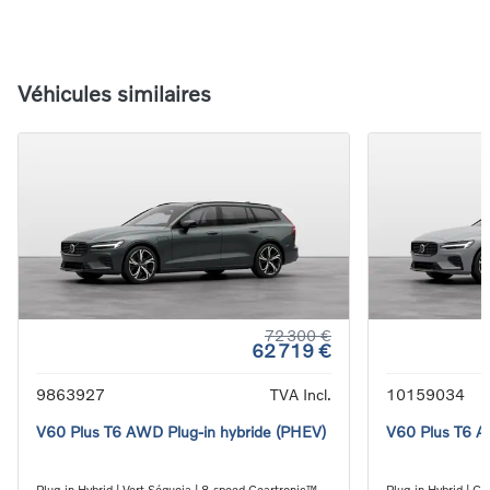
Véhicules similaires
72 300 €
62 719 €
9863927
TVA Incl.
10159034
V60 Plus T6 AWD Plug-in hybride (PHEV)
V60 Plus T6 A
Plug-in Hybrid | Vert Séquoia | 8-speed Geartronic™
Plug-in Hybrid | G