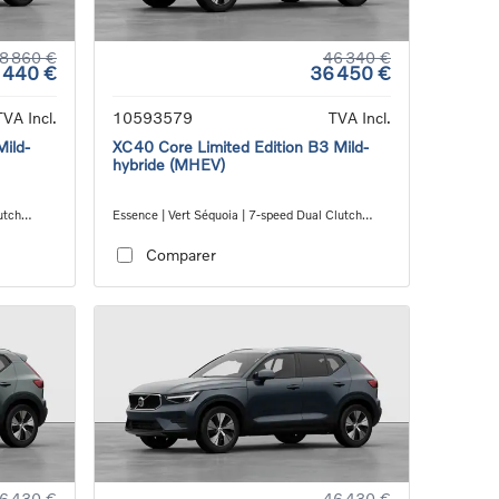
8 860 €
46 340 €
 440 €
36 450 €
TVA Incl.
10593579
TVA Incl.
Mild-
XC40 Core Limited Edition B3 Mild-
hybride (MHEV)
utch
Essence | Vert Séquoia | 7-speed Dual Clutch
transmission
Comparer
6 430 €
46 430 €