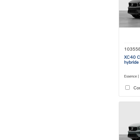
10355
XC40 Co
hybride
Essence |
transmiss
Co