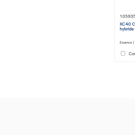
10593
XC40 Co
hybride
Essence | 
transmiss
Co