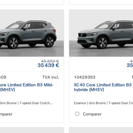
45 350 €
4
35 439 €
35
409
TVA Incl.
10429393
re Limited Edition B3 Mild-
XC40 Core Limited Edition B3 
 (MHEV)
hybride (MHEV)
 Gris Brume | 7-speed Dual Clutch
Essence | Gris Brume | 7-speed Dual Cl
ion
transmission
mparer
Comparer