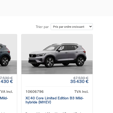
Trier par
ons
ure
e
ur
7 530 €
47 530 €
 430 €
35 430 €
TVA Incl.
10606796
TVA Incl.
Mild-
XC40 Core Limited Edition B3 Mild-
hybride (MHEV)