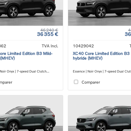
46 240 €
4
36 355 €
36
862
TVA Incl.
10429042
re Limited Edition B3 Mild-
XC40 Core Limited Edition B3 
 (MHEV)
hybride (MHEV)
 Noir Onyx | 7-speed Dual Clutch
Essence | Noir Onyx | 7-speed Dual Clu
ion
transmission
mparer
Comparer