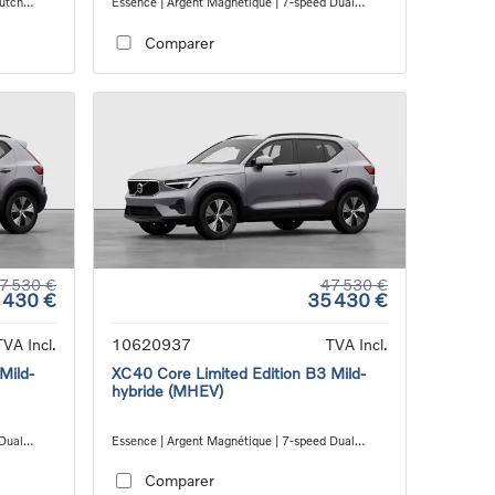
lutch
Essence | Argent Magnétique | 7-speed Dual
Clutch transmission
Comparer
7 530 €
47 530 €
 430 €
35 430 €
TVA Incl.
10620937
TVA Incl.
Mild-
XC40 Core Limited Edition B3 Mild-
hybride (MHEV)
 Dual
Essence | Argent Magnétique | 7-speed Dual
Clutch transmission
Comparer