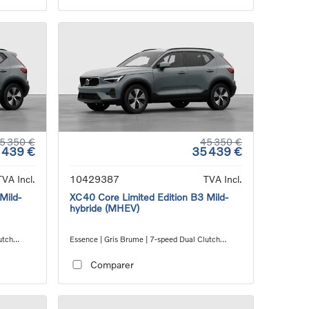
5 350 €
45 350 €
 439 €
35 439 €
TVA Incl.
10429387
TVA Incl.
Mild-
XC40 Core Limited Edition B3 Mild-
hybride (MHEV)
utch
Essence | Gris Brume | 7-speed Dual Clutch
transmission
Comparer