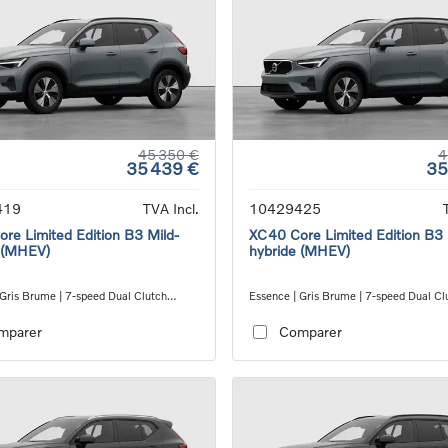
45 350 €
4
35 439 €
35
419
TVA Incl.
10429425
re Limited Edition B3 Mild-
XC40 Core Limited Edition B3 
 (MHEV)
hybride (MHEV)
 Gris Brume | 7-speed Dual Clutch
Essence | Gris Brume | 7-speed Dual Cl
ion
transmission
mparer
Comparer