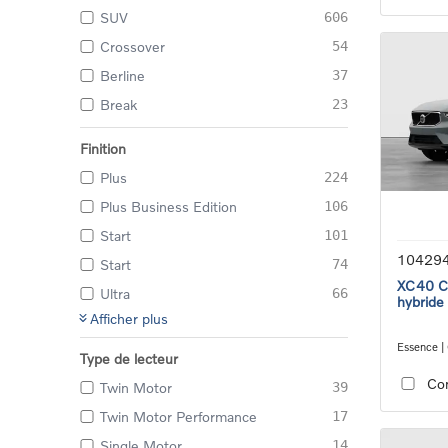
SUV
606
Crossover
54
Berline
37
Break
23
Finition
Plus
224
Plus Business Edition
106
Start
101
10429
Start
74
XC40 Co
Ultra
66
hybride
Afficher plus
Essence |
Type de lecteur
transmiss
Co
Twin Motor
39
Twin Motor Performance
17
Single Motor
14