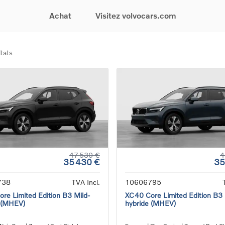
Achat
Visitez volvocars.com
tats
& Promotions
Recherchez par modèle
Financement & Assurances
Recherchez par catégorie
Service & Support
gurez votre voiture
EX30
Financement
Voitures électriques
Réservez un essai
s du moment
EX40
Assurances
Voitures hybrides
Entretien & Réparati
res d'occasion
EC40
rechargeables
Reprise de votre voit
iées
EX90
Voitures micro-hybrides
Volvo Support
res de société &
ES90
SUV
Garantie
XC40
Break
Service de dépannag
matic & Special sales
XC60
Berline
24/7
ules spéciaux
XC90
Crossover
Trouver un distribute
47 530 €
4
35 430 €
35
es électriques
V60
Contact
res hybrides
Voir tous les voitures de
738
TVA Incl.
10606795
rgeables
stock
re Limited Edition B3 Mild-
XC40 Core Limited Edition B3 
 (MHEV)
hybride (MHEV)