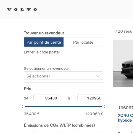
720 résul
Trouver un revendeur
Achat 
Par point de vente
Par localité
Confi
Entrer le code postal
Offre
Voitu
certif
Sélectionner un revendeur
Voitu
Sélectionner
Flotte
Diplo
Prix
Véhic
Voitur
de
à
Voitu
10606
recha
35 430 €
120 960 €
XC40 Co
hybride
Émissions de CO₂ WLTP (combinées)