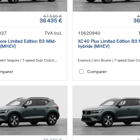
47 530 €
4
36 435 €
36
837
TVA Incl.
10620940
re Limited Edition B3 Mild-
XC40 Plus Limited Edition B3 
 (MHEV)
hybride (MHEV)
Vert Séquoia | 7-speed Dual Clutch
Essence | Gris Brume | 7-speed Dual Cl
ion
transmission
mparer
Comparer
46 340 €
4