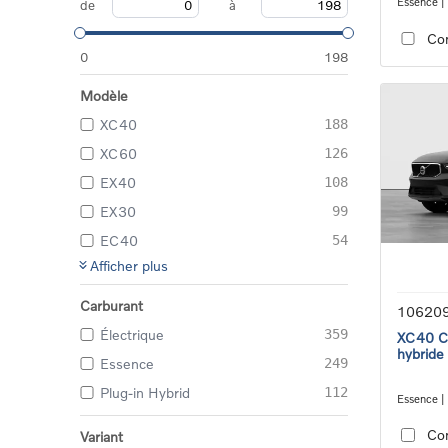
Essence |
de
à
transmiss
Co
0
198
Modèle
XC40
188
XC60
126
EX40
108
EX30
99
EC40
54
Afficher plus
Carburant
10620
Électrique
359
XC40 Co
hybride
Essence
249
Plug-in Hybrid
112
Essence |
transmiss
Co
Variant