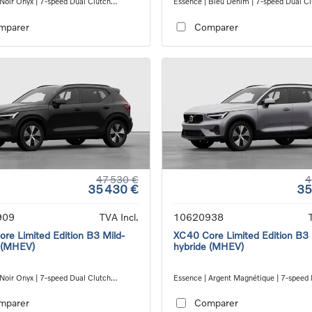
 Noir Onyx | 7-speed Dual Clutch
Essence | Bleu Denim | 7-speed Dual C
ion
transmission
mparer
Comparer
47 530 €
4
35 430 €
35
909
TVA Incl.
10620938
re Limited Edition B3 Mild-
XC40 Core Limited Edition B3 
 (MHEV)
hybride (MHEV)
 Noir Onyx | 7-speed Dual Clutch
Essence | Argent Magnétique | 7-speed
ion
Clutch transmission
mparer
Comparer