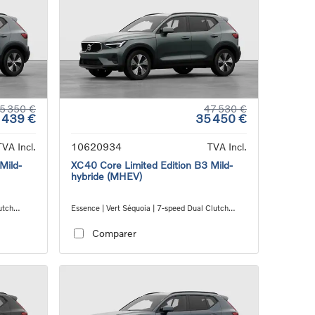
5 350 €
47 530 €
 439 €
35 450 €
TVA Incl.
10620934
TVA Incl.
Mild-
XC40 Core Limited Edition B3 Mild-
hybride (MHEV)
utch
Essence | Vert Séquoia | 7-speed Dual Clutch
transmission
Comparer