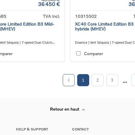
36 450 €
36
585
TVA Incl.
10315502
re Limited Edition B3 Mild-
XC40 Core Limited Edition B3 
 (MHEV)
hybride (MHEV)
Vert Séquoia | 7-speed Dual Clutch
Essence | Vert Séquoia | 7-speed Dual C
ion
transmission
mparer
Comparer
1
2
3
Retour en haut
HELP & SUPPORT
CONTACT