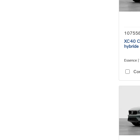
10755
XC40 Co
hybride
Essence | 
transmiss
Co