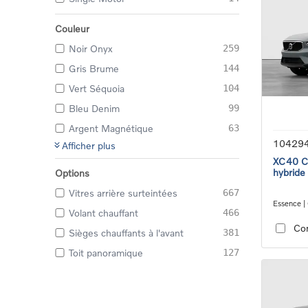
Couleur
Noir Onyx
259
Gris Brume
144
Vert Séquoia
104
Bleu Denim
99
Argent Magnétique
63
10429
Afficher plus
XC40 Co
hybride
Options
Vitres arrière surteintées
667
Essence |
Volant chauffant
466
transmiss
Co
Sièges chauffants à l'avant
381
Toit panoramique
127