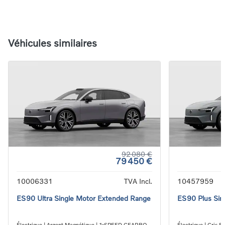
Véhicules similaires
92 080 €
79 450 €
10006331
TVA Incl.
10457959
ES90 Ultra Single Motor Extended Range
ES90 Plus Sin
Électrique | Argent Magnétique | 1-SPEED GEARBOX
Électrique | Gri