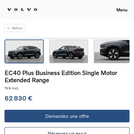
Menu
<
Retour
EC40 Plus Business Edition Single Motor
Extended Range
TVA Incl.
62 830 €
Demandez une offre
Réservez un essai