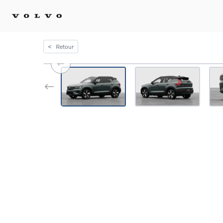
<
Retour
Achat 
Confi
Offre
Voitu
certif
Voitu
Flotte
Diplo
Véhic
Voitur
Voitu
recha