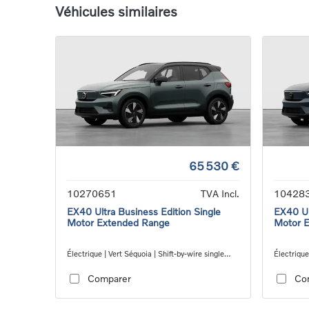
Véhicules similaires
65 530 €
10270651
TVA Incl.
10428
EX40 Ultra Business Edition Single
EX40 Ul
Motor Extended Range
Motor 
Électrique | Vert Séquoia | Shift-by-wire single
Électrique
speed transmission, RWD
speed tra
Comparer
Co