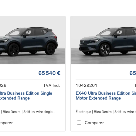
65 540 €
65
326
TVA Incl.
10429201
tra Business Edition Single
EX40 Ultra Business Edition Si
Extended Range
Motor Extended Range
 | Bleu Denim | Shift-by-wire single
Électrique | Bleu Denim | Shift-by-wire 
nsmission, RWD
speed transmission, RWD
mparer
Comparer