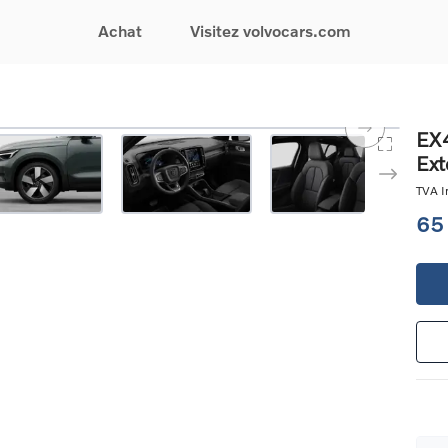
Achat
Visitez volvocars.com
& Promotions
Recherchez par modèle
Financement & Assurances
Recherchez par catégorie
Service & Support
EX4
Ext
gurez votre voiture
EX30
Financement
Voitures électriques
Réservez un essai
s du moment
EX40
Assurances
Voitures hybrides
Entretien & Réparati
TVA In
res d'occasion
EC40
rechargeables
Reprise de votre voit
65
iées
EX90
Voitures micro-hybrides
Volvo Support
res de société &
ES90
SUV
Garantie
XC40
Break
Service de dépannag
matic & Special sales
XC60
Berline
24/7
ules spéciaux
XC90
Crossover
Trouver un distribute
es électriques
V60
Contact
res hybrides
Voir tous les voitures de
rgeables
stock