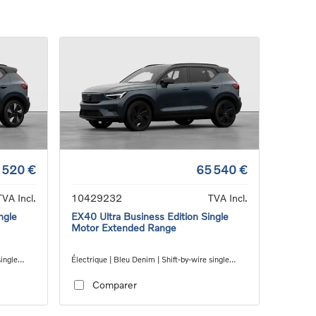
 520 €
65 540 €
TVA Incl.
10429232
TVA Incl.
ngle
EX40 Ultra Business Edition Single
Motor Extended Range
single
Électrique | Bleu Denim | Shift-by-wire single
speed transmission, RWD
Comparer