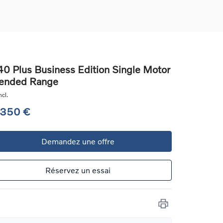
0 Plus Business Edition Single Motor
ended Range
ons
cl.
ure
 350 €
e
Demandez une offre
ur
Réservez un essai