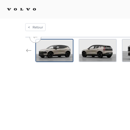
<
Retour
Achat 
Confi
Offre
Voitu
certif
Voitu
Flotte
Diplo
Véhic
Voitur
Voitu
recha