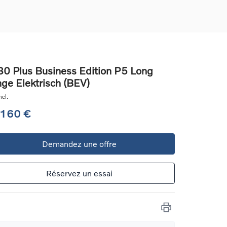
0 Plus Business Edition P5 Long
ge Elektrisch (BEV)
ons
cl.
ure
 160 €
e
Demandez une offre
ur
Réservez un essai