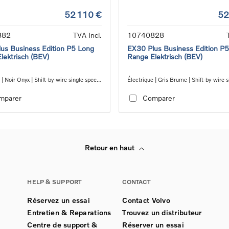
52 110 €
52
882
TVA Incl.
10740828
us Business Edition P5 Long
EX30 Plus Business Edition P
lektrisch (BEV)
Range Elektrisch (BEV)
 | Noir Onyx | Shift-by-wire single speed
Électrique | Gris Brume | Shift-by-wire s
ion, RWD
speed transmission, RWD
mparer
Comparer
Retour en haut
HELP & SUPPORT
CONTACT
Réservez un essai
Contact Volvo
Entretien & Reparations
Trouvez un distributeur
Centre de support &
Réserver un essai