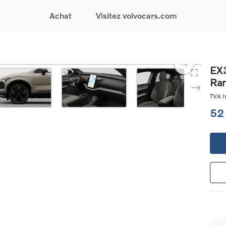
Achat
Visitez volvocars.com
& Promotions
Recherchez par modèle
Financement & Assurances
Recherchez par catégorie
Service & Support
EX3
Ran
gurez votre voiture
EX30
Financement
Voitures électriques
Réservez un essai
s du moment
EX40
Assurances
Voitures hybrides
Entretien & Réparati
TVA In
res d'occasion
EC40
rechargeables
Reprise de votre voit
52
iées
EX90
Voitures micro-hybrides
Volvo Support
res de société &
ES90
SUV
Garantie
XC40
Break
Service de dépannag
matic & Special sales
XC60
Berline
24/7
ules spéciaux
XC90
Crossover
Trouver un distribute
es électriques
V60
Contact
res hybrides
Voir tous les voitures de
rgeables
stock