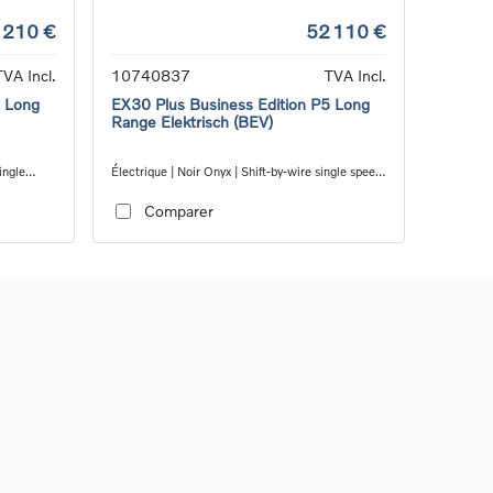
 210 €
52 110 €
TVA Incl.
10740837
TVA Incl.
5 Long
EX30 Plus Business Edition P5 Long
Range Elektrisch (BEV)
ingle
Électrique | Noir Onyx | Shift-by-wire single speed
transmission, RWD
Comparer