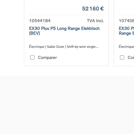
52 160 €
10544184
TVA Incl.
10740
EX30 Plus P5 Long Range Elektrisch
EX30 Pl
(BEV)
Range E
Électrique | Sable Dune | Shift-by-wire single
Électrique
speed transmission, RWD
transmiss
Comparer
Co