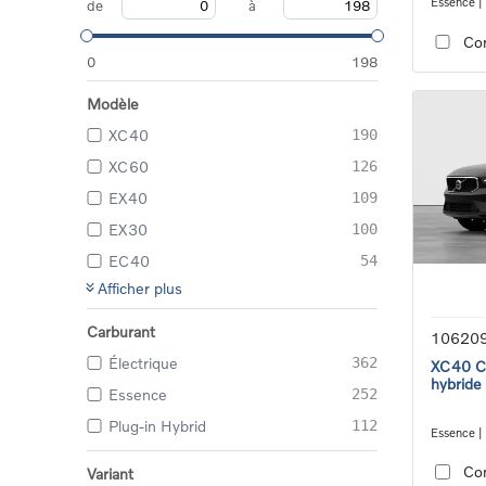
Essence |
de
à
transmiss
Co
0
198
Modèle
XC40
190
XC60
126
EX40
109
EX30
100
EC40
54
Afficher plus
Carburant
10620
Électrique
362
XC40 Co
hybride
Essence
252
Plug-in Hybrid
112
Essence |
transmiss
Co
Variant