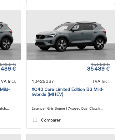
5 350 €
45 350 €
 439 €
35 439 €
TVA Incl.
10429387
TVA Incl.
Mild-
XC40 Core Limited Edition B3 Mild-
hybride (MHEV)
utch
Essence | Gris Brume | 7-speed Dual Clutch
transmission
Comparer