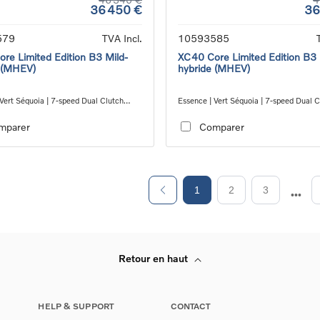
36 450 €
36
579
TVA Incl.
10593585
re Limited Edition B3 Mild-
XC40 Core Limited Edition B3 
 (MHEV)
hybride (MHEV)
Vert Séquoia | 7-speed Dual Clutch
Essence | Vert Séquoia | 7-speed Dual C
ion
transmission
mparer
Comparer
1
2
3
Retour en haut
HELP & SUPPORT
CONTACT