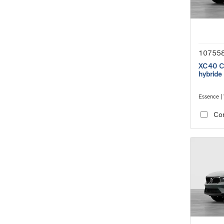
10755
XC40 Co
hybride
Essence | 
transmiss
Co