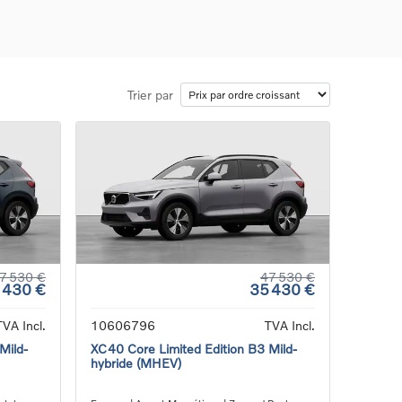
Trier par
ons
ure
e
ur
7 530 €
47 530 €
 430 €
35 430 €
TVA Incl.
10606796
TVA Incl.
Mild-
XC40 Core Limited Edition B3 Mild-
hybride (MHEV)