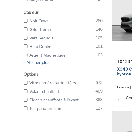
Couleur
Noir Onyx
260
Gris Brume
146
Vert Séquoia
105
Bleu Denim
101
Argent Magnétique
63
10429
Afficher plus
XC40 Co
hybride
Options
Vitres arrière surteintées
673
Essence |
Volant chauffant
469
transmiss
Co
Sièges chauffants à l'avant
383
Toit panoramique
127