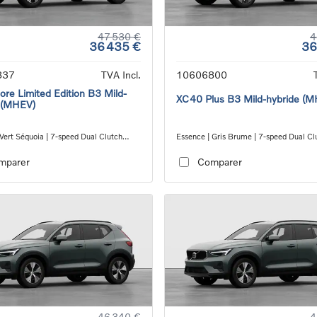
47 530 €
4
36 435 €
36
837
TVA Incl.
10606800
re Limited Edition B3 Mild-
XC40 Plus B3 Mild-hybride (
 (MHEV)
Vert Séquoia | 7-speed Dual Clutch
Essence | Gris Brume | 7-speed Dual Cl
ion
transmission
mparer
Comparer
46 340 €
4