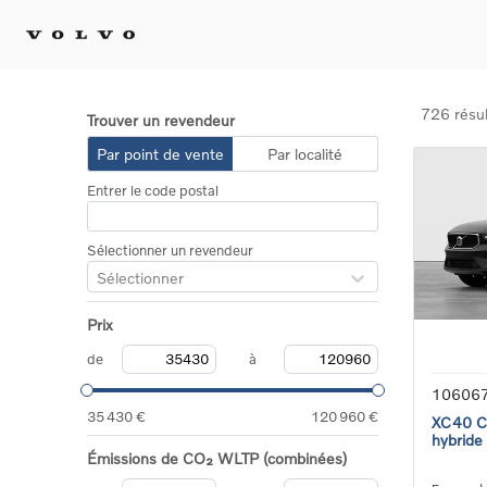
726 résul
Trouver un revendeur
Achat 
Par point de vente
Par localité
Confi
Entrer le code postal
Offre
Voitu
certif
Sélectionner un revendeur
Voitu
Sélectionner
Flotte
Diplo
Prix
Véhic
Voitur
de
à
Voitu
10606
recha
35 430 €
120 960 €
XC40 Co
hybride
Émissions de CO₂ WLTP (combinées)