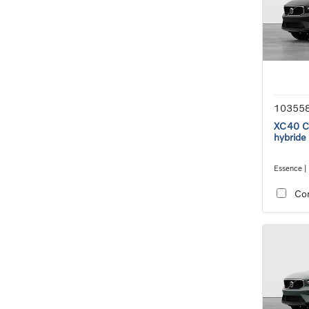
10355
XC40 Co
hybride
Essence |
transmiss
Co