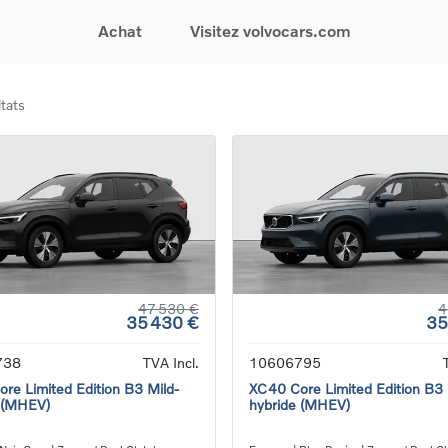
Achat
Visitez volvocars.com
tats
& Promotions
Recherchez par modèle
Financement & Assurances
Recherchez par catégorie
Service & Support
gurez votre voiture
EX30
Financement
Voitures électriques
Réservez un essai
s du moment
EX40
Assurances
Voitures hybrides
Entretien & Réparati
res d'occasion
EC40
rechargeables
Reprise de votre voit
iées
EX90
Voitures micro-hybrides
Volvo Support
res de société &
ES90
SUV
Garantie
XC40
Break
Service de dépannag
matic & Special sales
XC60
Berline
24/7
ules spéciaux
XC90
Crossover
Trouver un distribute
47 530 €
4
35 430 €
35
es électriques
V60
Contact
res hybrides
Voir tous les voitures de
738
TVA Incl.
10606795
rgeables
stock
re Limited Edition B3 Mild-
XC40 Core Limited Edition B3 
 (MHEV)
hybride (MHEV)