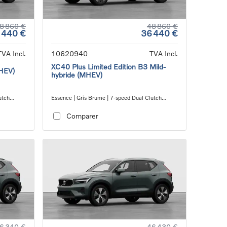
8 860 €
48 860 €
 440 €
36 440 €
TVA Incl.
10620940
TVA Incl.
XC40 Plus Limited Edition B3 Mild-
MHEV)
hybride (MHEV)
utch
Essence | Gris Brume | 7-speed Dual Clutch
transmission
Comparer
6 340 €
46 430 €