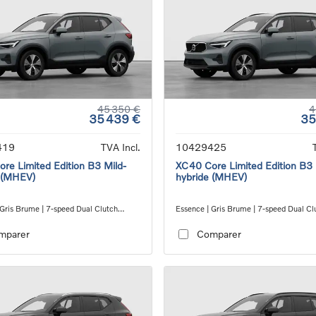
45 350 €
4
35 439 €
35
419
TVA Incl.
10429425
re Limited Edition B3 Mild-
XC40 Core Limited Edition B3 
 (MHEV)
hybride (MHEV)
 Gris Brume | 7-speed Dual Clutch
Essence | Gris Brume | 7-speed Dual Cl
ion
transmission
mparer
Comparer