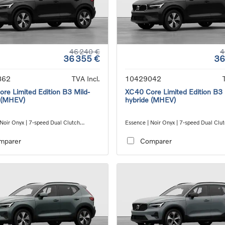
46 240 €
4
36 355 €
36
862
TVA Incl.
10429042
re Limited Edition B3 Mild-
XC40 Core Limited Edition B3 
 (MHEV)
hybride (MHEV)
 Noir Onyx | 7-speed Dual Clutch
Essence | Noir Onyx | 7-speed Dual Clu
ion
transmission
mparer
Comparer