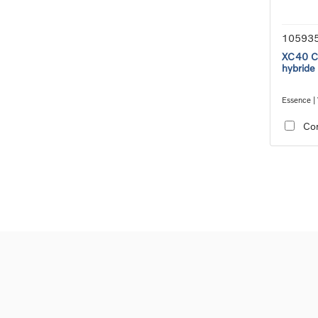
10593
XC40 Co
hybride
Essence | 
transmiss
Co