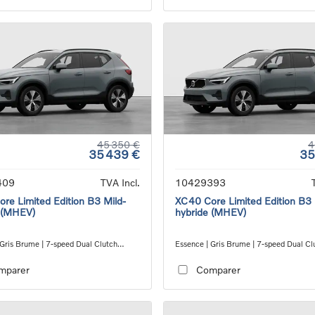
45 350 €
4
35 439 €
35
409
TVA Incl.
10429393
re Limited Edition B3 Mild-
XC40 Core Limited Edition B3 
 (MHEV)
hybride (MHEV)
 Gris Brume | 7-speed Dual Clutch
Essence | Gris Brume | 7-speed Dual Cl
ion
transmission
mparer
Comparer