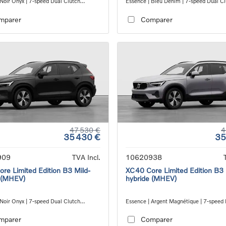
 Noir Onyx | 7-speed Dual Clutch
Essence | Bleu Denim | 7-speed Dual C
ion
transmission
mparer
Comparer
47 530 €
4
35 430 €
35
909
TVA Incl.
10620938
re Limited Edition B3 Mild-
XC40 Core Limited Edition B3 
 (MHEV)
hybride (MHEV)
 Noir Onyx | 7-speed Dual Clutch
Essence | Argent Magnétique | 7-speed
ion
Clutch transmission
mparer
Comparer