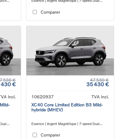
lutch
Essence | Argent Magnétique | 7-speed Dual
Clutch transmission
Comparer
7 530 €
47 530 €
 430 €
35 430 €
TVA Incl.
10620937
TVA Incl.
Mild-
XC40 Core Limited Edition B3 Mild-
hybride (MHEV)
 Dual
Essence | Argent Magnétique | 7-speed Dual
Clutch transmission
Comparer