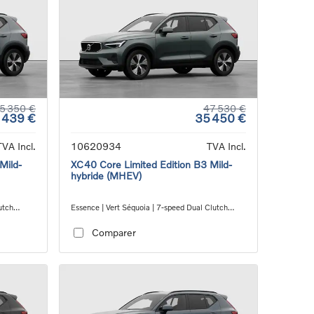
5 350 €
47 530 €
 439 €
35 450 €
TVA Incl.
10620934
TVA Incl.
Mild-
XC40 Core Limited Edition B3 Mild-
hybride (MHEV)
utch
Essence | Vert Séquoia | 7-speed Dual Clutch
transmission
Comparer