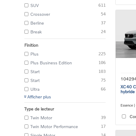
SUV
611
Crossover
54
Berline
37
Break
24
Finition
Plus
225
Plus Business Edition
106
Start
103
10429
Start
75
XC40 Co
Ultra
66
hybride
Afficher plus
Essence |
Type de lecteur
transmiss
Co
Twin Motor
39
Twin Motor Performance
17
Single Motor
14