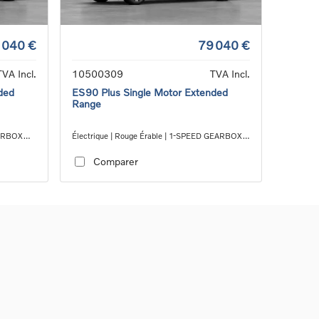
 040 €
79 040 €
TVA Incl.
10500309
TVA Incl.
ded
ES90 Plus Single Motor Extended
Range
EARBOX
Électrique | Rouge Érable | 1-SPEED GEARBOX
RWD
Comparer