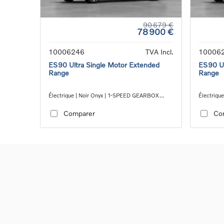
90 679 €
78 900 €
10006246
TVA Incl.
10006
ES90 Ultra Single Motor Extended
ES90 Ul
Range
Range
Électrique | Noir Onyx | 1-SPEED GEARBOX
Électriqu
RWD
RWD
Comparer
Co