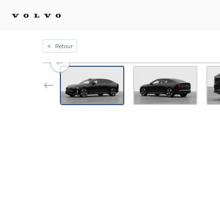
<
Retour
Achat 
Confi
Offre
Voitu
certif
Voitu
Flotte
Diplo
Véhic
Voitur
Voitu
recha