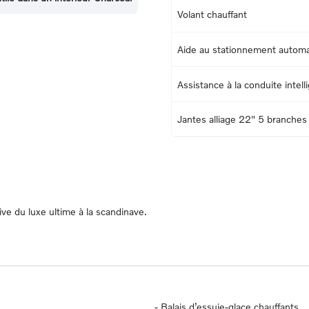
Volant chauffant
Aide au stationnement automat
Assistance à la conduite intell
Jantes alliage 22" 5 branches
ive du luxe ultime à la scandinave.
-
Balais d’essuie-glace chauffants