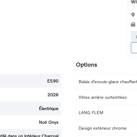
WI
Options
ES90
Balais d’essuie-glace chauffan
2026
Vitres arrière surteintées
Électrique
LANG FLEM
Noir Onyx
Design extérieur chrome
ilé dans un intérieur Charcoal