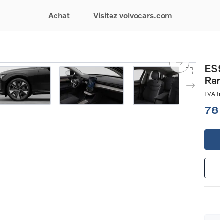
Achat
Visitez volvocars.com
& Promotions
Recherchez par modèle
Financement & Assurances
Recherchez par catégorie
Service & Support
ES9
Ra
gurez votre voiture
EX30
Financement
Voitures électriques
Réservez un essai
s du moment
EX40
Assurances
Voitures hybrides
Entretien & Réparati
TVA In
res d'occasion
EC40
rechargeables
Reprise de votre voit
78
iées
EX90
Voitures micro-hybrides
Volvo Support
res de société &
ES90
SUV
Garantie
XC40
Break
Service de dépannag
matic & Special sales
XC60
Berline
24/7
ules spéciaux
XC90
Crossover
Trouver un distribute
es électriques
V60
Contact
res hybrides
Voir tous les voitures de
rgeables
stock