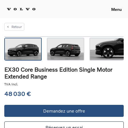
Menu
<
Retour
EX30 Core Business Edition Single Motor
Extended Range
TVA Incl.
48 030 €
Demandez une offre
Réservez un essai