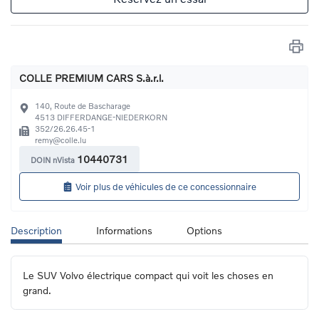
COLLE PREMIUM CARS S.à.r.l.
140, Route de Bascharage
4513
DIFFERDANGE-NIEDERKORN
352/26.26.45-1
remy@colle.lu
10440731
DOIN nVista
Voir plus de véhicules de ce concessionnaire
Description
Informations
Options
Le SUV Volvo électrique compact qui voit les choses en 
grand.