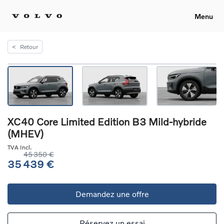
Menu
<
Retour
XC40 Core Limited Edition B3 Mild-hybride
(MHEV)
TVA Incl.
45 350 €
35 439 €
Demandez une offre
Réservez un essai