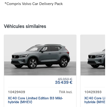
*Compris Volvo Car Delivery Pack
Véhicules similaires
45 350 €
35 439 €
10429409
TVA Incl.
10429393
XC40 Core Limited Edition B3 Mild-
XC40 Core Limi
hybride (MHEV)
hybride (MHEV