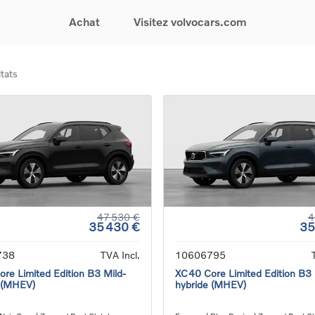
Achat
Visitez volvocars.com
tats
& Promotions
Recherchez par modèle
Financement & Assurances
Recherchez par catégorie
Service & Support
gurez votre voiture
EX30
Financement
Voitures électriques
Réservez un essai
s du moment
EX40
Assurances
Voitures hybrides
Entretien & Réparati
res d'occasion
EC40
rechargeables
Reprise de votre voit
iées
EX90
Voitures micro-hybrides
Volvo Support
res de société &
ES90
SUV
Garantie
XC40
Break
Service de dépannag
matic & Special sales
XC60
Berline
24/7
ules spéciaux
XC90
Crossover
Trouver un distribute
47 530 €
4
35 430 €
35
es électriques
V60
Contact
res hybrides
Voir tous les voitures de
738
TVA Incl.
10606795
rgeables
stock
re Limited Edition B3 Mild-
XC40 Core Limited Edition B3 
 (MHEV)
hybride (MHEV)