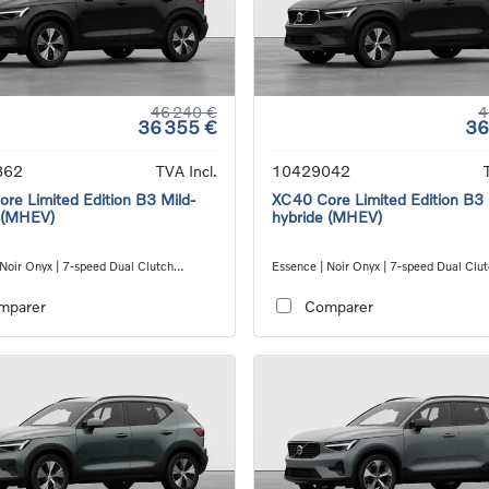
46 240 €
4
36 355 €
36
862
TVA Incl.
10429042
re Limited Edition B3 Mild-
XC40 Core Limited Edition B3 
 (MHEV)
hybride (MHEV)
 Noir Onyx | 7-speed Dual Clutch
Essence | Noir Onyx | 7-speed Dual Clu
ion
transmission
mparer
Comparer