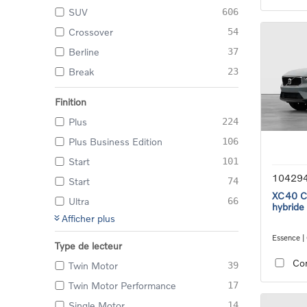
SUV
606
Crossover
54
Berline
37
Break
23
Finition
Plus
224
Plus Business Edition
106
Start
101
10429
Start
74
XC40 Co
Ultra
66
hybride
Afficher plus
Essence |
Type de lecteur
transmiss
Co
Twin Motor
39
Twin Motor Performance
17
Single Motor
14