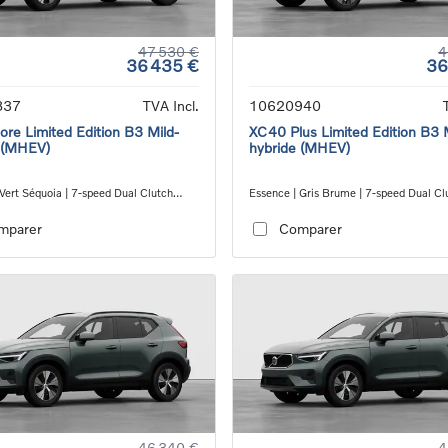
47 530 €
4
36 435 €
36
837
TVA Incl.
10620940
re Limited Edition B3 Mild-
XC40 Plus Limited Edition B3 
 (MHEV)
hybride (MHEV)
Vert Séquoia | 7-speed Dual Clutch
Essence | Gris Brume | 7-speed Dual Cl
ion
transmission
mparer
Comparer
46 340 €
4