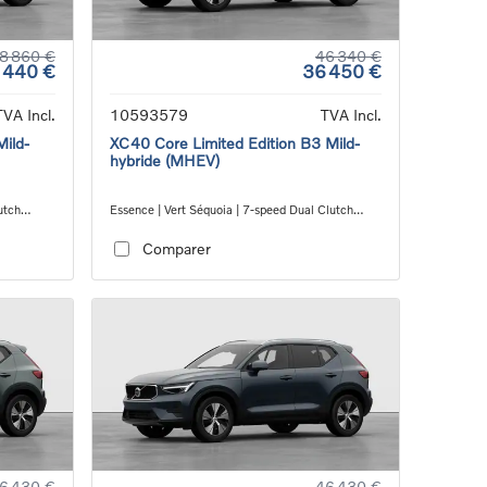
8 860 €
46 340 €
 440 €
36 450 €
TVA Incl.
10593579
TVA Incl.
Mild-
XC40 Core Limited Edition B3 Mild-
hybride (MHEV)
utch
Essence | Vert Séquoia | 7-speed Dual Clutch
transmission
Comparer
6 430 €
46 430 €