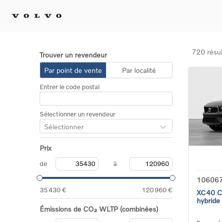
720 résul
Trouver un revendeur
Achat 
Par point de vente
Par localité
Confi
Entrer le code postal
Offre
Voitu
certif
Sélectionner un revendeur
Voitu
Sélectionner
Flotte
Diplo
Prix
Véhic
Voitur
de
à
Voitu
10606
recha
35 430 €
120 960 €
XC40 Co
hybride
Émissions de CO₂ WLTP (combinées)