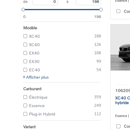
Essence |
de
à
transmiss
Co
0
198
Modèle
XC40
188
XC60
126
EX40
108
EX30
99
EC40
54
Afficher plus
Carburant
10620
Électrique
359
XC40 Co
hybride
Essence
249
Plug-in Hybrid
112
Essence |
transmiss
Co
Variant