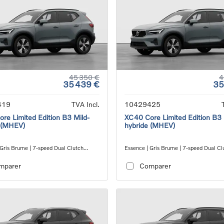
45 350 €
4
35 439 €
35
419
TVA Incl.
10429425
re Limited Edition B3 Mild-
XC40 Core Limited Edition B3 
 (MHEV)
hybride (MHEV)
 Gris Brume | 7-speed Dual Clutch
Essence | Gris Brume | 7-speed Dual Cl
ion
transmission
mparer
Comparer