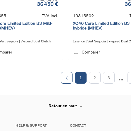
36 450 €
36
585
TVA Incl.
10315502
re Limited Edition B3 Mild-
XC40 Core Limited Edition B3 
 (MHEV)
hybride (MHEV)
Vert Séquoia | 7-speed Dual Clutch
Essence | Vert Séquoia | 7-speed Dual C
ion
transmission
mparer
Comparer
1
2
3
Retour en haut
HELP & SUPPORT
CONTACT