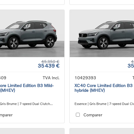
45 350 €
4
35 439 €
35
409
TVA Incl.
10429393
re Limited Edition B3 Mild-
XC40 Core Limited Edition B3 
 (MHEV)
hybride (MHEV)
 Gris Brume | 7-speed Dual Clutch
Essence | Gris Brume | 7-speed Dual Cl
ion
transmission
mparer
Comparer