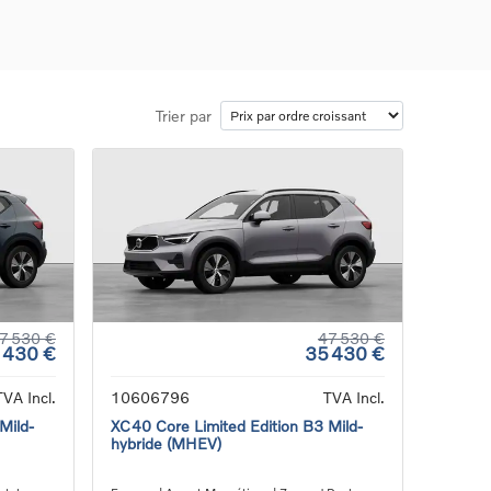
Trier par
ons
ure
e
ur
7 530 €
47 530 €
 430 €
35 430 €
TVA Incl.
10606796
TVA Incl.
Mild-
XC40 Core Limited Edition B3 Mild-
hybride (MHEV)