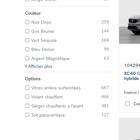
Couleur
Noir Onyx
259
Gris Brume
144
Vert Séquoia
104
Bleu Denim
99
Argent Magnétique
63
10429
Afficher plus
XC40 Co
hybride
Options
Vitres arrière surteintées
667
Essence |
Volant chauffant
466
transmiss
Co
Sièges chauffants à l'avant
381
Toit panoramique
127