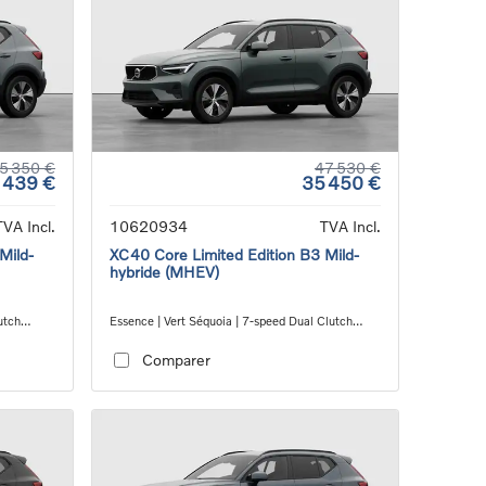
5 350 €
47 530 €
 439 €
35 450 €
TVA Incl.
10620934
TVA Incl.
Mild-
XC40 Core Limited Edition B3 Mild-
hybride (MHEV)
utch
Essence | Vert Séquoia | 7-speed Dual Clutch
transmission
Comparer