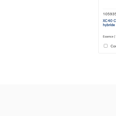
10593
XC40 Co
hybride
Essence | 
transmiss
Co