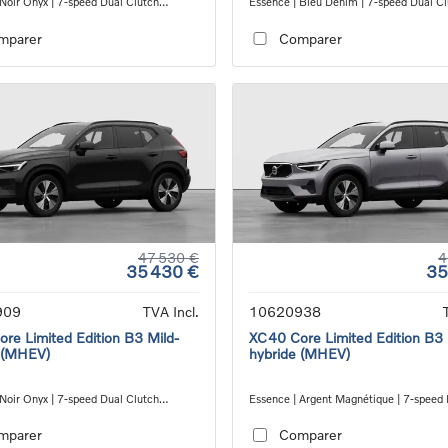
 Noir Onyx | 7-speed Dual Clutch
Essence | Bleu Denim | 7-speed Dual C
ion
transmission
mparer
Comparer
47 530 €
4
35 430 €
35
909
TVA Incl.
10620938
re Limited Edition B3 Mild-
XC40 Core Limited Edition B3 
 (MHEV)
hybride (MHEV)
 Noir Onyx | 7-speed Dual Clutch
Essence | Argent Magnétique | 7-speed
ion
Clutch transmission
mparer
Comparer