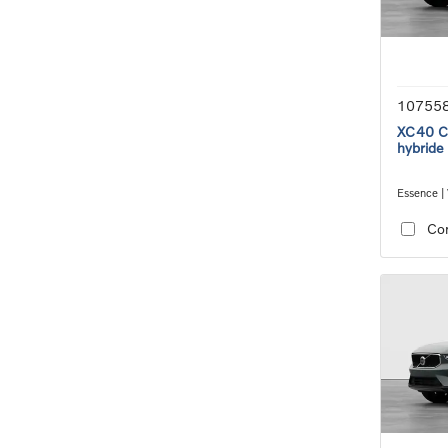
10755
XC40 Co
hybride
Essence | 
transmiss
Co