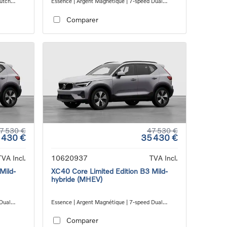
lutch
Essence | Argent Magnétique | 7-speed Dual
Clutch transmission
Comparer
7 530 €
47 530 €
 430 €
35 430 €
TVA Incl.
10620937
TVA Incl.
Mild-
XC40 Core Limited Edition B3 Mild-
hybride (MHEV)
 Dual
Essence | Argent Magnétique | 7-speed Dual
Clutch transmission
Comparer