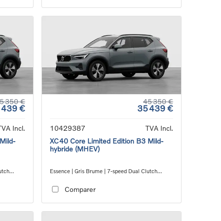
5 350 €
45 350 €
 439 €
35 439 €
TVA Incl.
10429387
TVA Incl.
Mild-
XC40 Core Limited Edition B3 Mild-
hybride (MHEV)
utch
Essence | Gris Brume | 7-speed Dual Clutch
transmission
Comparer