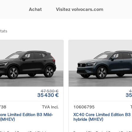
Achat
Visitez volvocars.com
tats
& Promotions
Recherchez par modèle
Financement & Assurances
Recherchez par catégorie
Service & Support
gurez votre voiture
EX30
Financement
Voitures électriques
Réservez un essai
s du moment
EX40
Assurances
Voitures hybrides
Entretien & Réparati
res d'occasion
EC40
rechargeables
Reprise de votre voit
iées
EX90
Voitures micro-hybrides
Volvo Support
res de société &
ES90
SUV
Garantie
XC40
Break
Service de dépannag
matic & Special sales
XC60
Berline
24/7
ules spéciaux
XC90
Crossover
Trouver un distribute
47 530 €
4
35 430 €
35
es électriques
V60
Contact
res hybrides
Voir tous les voitures de
738
TVA Incl.
10606795
rgeables
stock
re Limited Edition B3 Mild-
XC40 Core Limited Edition B3 
 (MHEV)
hybride (MHEV)