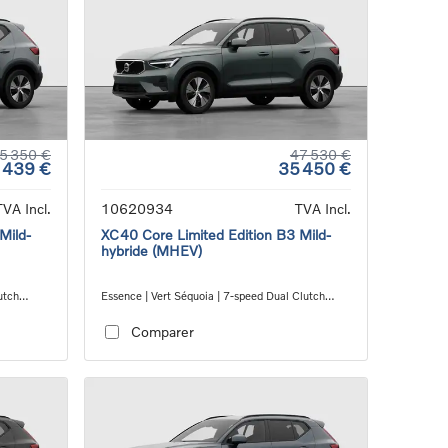
5 350 €
47 530 €
 439 €
35 450 €
TVA Incl.
10620934
TVA Incl.
Mild-
XC40 Core Limited Edition B3 Mild-
hybride (MHEV)
utch
Essence | Vert Séquoia | 7-speed Dual Clutch
transmission
Comparer