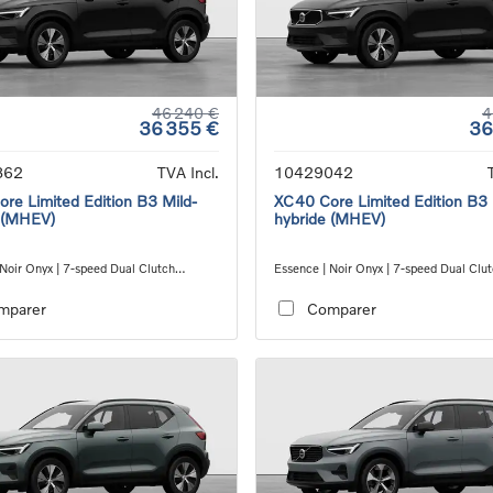
46 240 €
4
36 355 €
36
862
TVA Incl.
10429042
re Limited Edition B3 Mild-
XC40 Core Limited Edition B3 
 (MHEV)
hybride (MHEV)
 Noir Onyx | 7-speed Dual Clutch
Essence | Noir Onyx | 7-speed Dual Clu
ion
transmission
mparer
Comparer