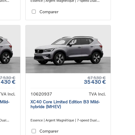
lutch
Essence | Argent Magnétique | 7-speed Dual
Clutch transmission
Comparer
7 530 €
47 530 €
 430 €
35 430 €
TVA Incl.
10620937
TVA Incl.
Mild-
XC40 Core Limited Edition B3 Mild-
hybride (MHEV)
 Dual
Essence | Argent Magnétique | 7-speed Dual
Clutch transmission
Comparer