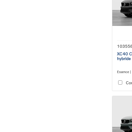
10355
XC40 Co
hybride
Essence |
transmiss
Co