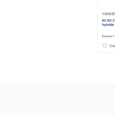
10593
XC40 Co
hybride
Essence | 
transmiss
Co