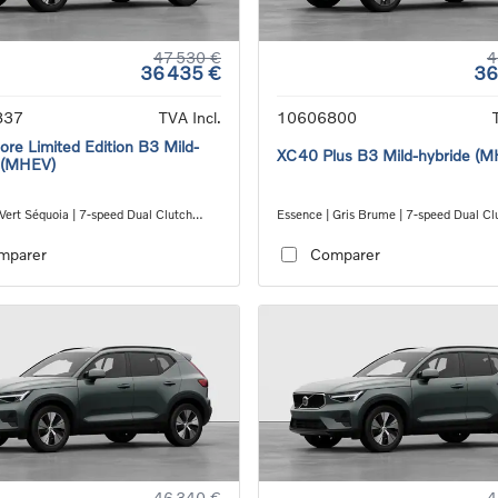
47 530 €
4
36 435 €
36
837
TVA Incl.
10606800
re Limited Edition B3 Mild-
XC40 Plus B3 Mild-hybride (
 (MHEV)
Vert Séquoia | 7-speed Dual Clutch
Essence | Gris Brume | 7-speed Dual Cl
ion
transmission
mparer
Comparer
46 340 €
4