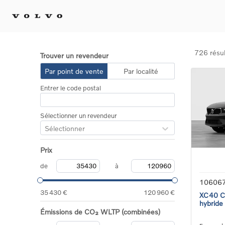
726 résul
Trouver un revendeur
Achat 
Par point de vente
Par localité
Confi
Entrer le code postal
Offre
Voitu
certif
Sélectionner un revendeur
Voitu
Sélectionner
Flotte
Diplo
Prix
Véhic
Voitur
de
à
Voitu
10606
recha
35 430 €
120 960 €
XC40 Co
hybride
Émissions de CO₂ WLTP (combinées)