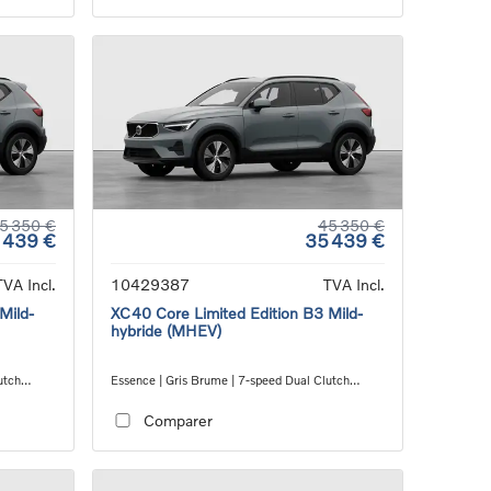
5 350 €
45 350 €
 439 €
35 439 €
TVA Incl.
10429387
TVA Incl.
Mild-
XC40 Core Limited Edition B3 Mild-
hybride (MHEV)
utch
Essence | Gris Brume | 7-speed Dual Clutch
transmission
Comparer