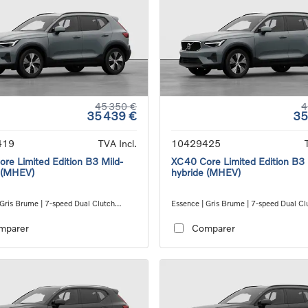
45 350 €
4
35 439 €
35
419
TVA Incl.
10429425
re Limited Edition B3 Mild-
XC40 Core Limited Edition B3 
 (MHEV)
hybride (MHEV)
 Gris Brume | 7-speed Dual Clutch
Essence | Gris Brume | 7-speed Dual Cl
ion
transmission
mparer
Comparer