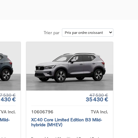
Trier par
ons
ure
e
ur
7 530 €
47 530 €
 430 €
35 430 €
TVA Incl.
10606796
TVA Incl.
Mild-
XC40 Core Limited Edition B3 Mild-
hybride (MHEV)