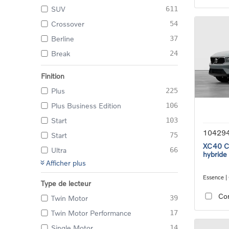
SUV
611
Crossover
54
Berline
37
Break
24
Finition
Plus
225
Plus Business Edition
106
Start
103
10429
Start
75
XC40 Co
Ultra
66
hybride
Afficher plus
Essence |
Type de lecteur
transmiss
Co
Twin Motor
39
Twin Motor Performance
17
Single Motor
14