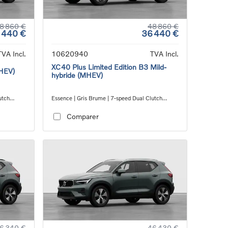
8 860 €
48 860 €
 440 €
36 440 €
TVA Incl.
10620940
TVA Incl.
XC40 Plus Limited Edition B3 Mild-
MHEV)
hybride (MHEV)
utch
Essence | Gris Brume | 7-speed Dual Clutch
transmission
Comparer
6 340 €
46 430 €