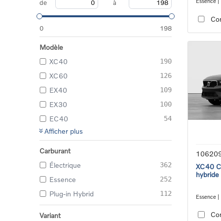
Essence |
de
à
transmiss
Co
0
198
Modèle
XC40
190
XC60
126
EX40
109
EX30
100
EC40
54
Afficher plus
Carburant
10620
Électrique
362
XC40 Co
hybride
Essence
252
Plug-in Hybrid
112
Essence |
transmiss
Co
Variant