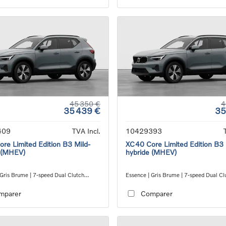
45 350 €
4
35 439 €
35
409
TVA Incl.
10429393
re Limited Edition B3 Mild-
XC40 Core Limited Edition B3 
 (MHEV)
hybride (MHEV)
 Gris Brume | 7-speed Dual Clutch
Essence | Gris Brume | 7-speed Dual Cl
ion
transmission
mparer
Comparer