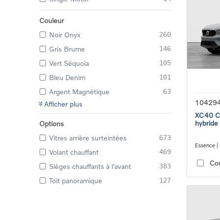
Couleur
Noir Onyx
260
Gris Brume
146
Vert Séquoia
105
Bleu Denim
101
Argent Magnétique
63
10429
Afficher plus
XC40 Co
hybride
Options
Vitres arrière surteintées
673
Essence |
Volant chauffant
469
transmiss
Co
Sièges chauffants à l'avant
383
Toit panoramique
127