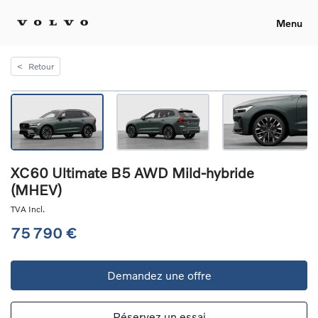
Menu
<
Retour
XC60 Ultimate B5 AWD Mild-hybride
(MHEV)
TVA Incl.
75 790 €
Demandez une offre
Réservez un essai