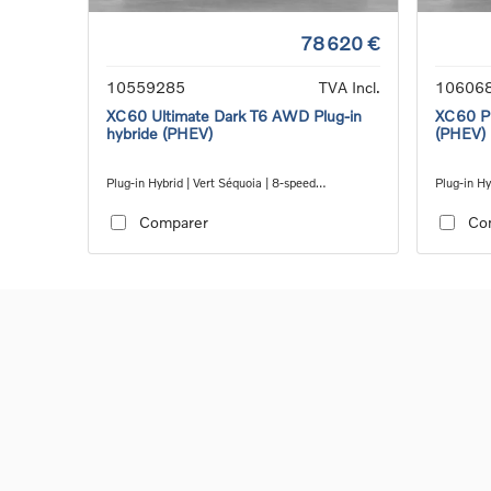
78 620 €
10559285
TVA Incl.
10606
XC60 Ultimate Dark T6 AWD Plug-in
XC60 Pl
hybride (PHEV)
(PHEV)
Plug-in Hybrid | Vert Séquoia | 8-speed
Plug-in Hy
Geartronic™ automatic transmission
Geartroni
Comparer
Co