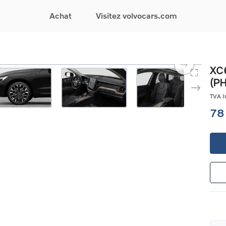
Achat
Visitez volvocars.com
& Promotions
Recherchez par modèle
Financement & Assurances
Recherchez par catégorie
Service & Support
XC6
(P
gurez votre voiture
EX30
Financement
Voitures électriques
Réservez un essai
s du moment
EX40
Assurances
Voitures hybrides
Entretien & Réparati
TVA In
res d'occasion
EC40
rechargeables
Reprise de votre voit
78
iées
EX90
Voitures micro-hybrides
Volvo Support
res de société &
ES90
SUV
Garantie
XC40
Break
Service de dépannag
matic & Special sales
XC60
Berline
24/7
ules spéciaux
XC90
Crossover
Trouver un distribute
es électriques
V60
Contact
res hybrides
Voir tous les voitures de
rgeables
stock