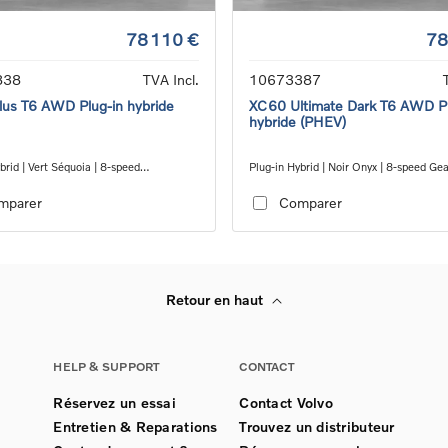
78 110 €
78
838
TVA Incl.
10673387
us T6 AWD Plug-in hybride
XC60 Ultimate Dark T6 AWD Pl
hybride (PHEV)
brid | Vert Séquoia | 8-speed
Plug-in Hybrid | Noir Onyx | 8-speed Ge
c™ automatic transmission
automatic transmission
mparer
Comparer
Retour en haut
HELP & SUPPORT
CONTACT
Réservez un essai
Contact Volvo
Entretien & Reparations
Trouvez un distributeur