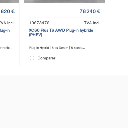
 620 €
78 240 €
TVA Incl.
10673476
TVA Incl.
ug-in
XC60 Plus T6 AWD Plug-in hybride
(PHEV)
artronic™
Plug-in Hybrid | Bleu Denim | 8-speed
Geartronic™ automatic transmission
Comparer