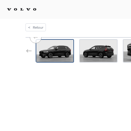
<
Retour
Achat 
Confi
Offre
Voitu
certif
Voitu
Flotte
Diplo
Véhic
Voitur
Voitu
recha