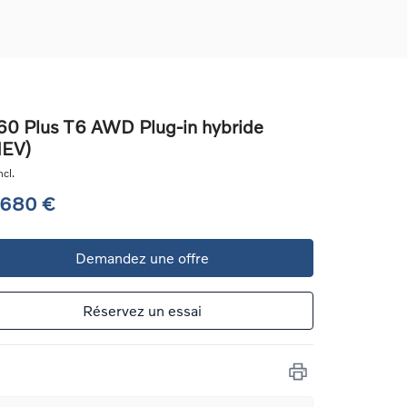
0 Plus T6 AWD Plug-in hybride
HEV)
ons
cl.
ure
 680 €
e
Demandez une offre
ur
Réservez un essai