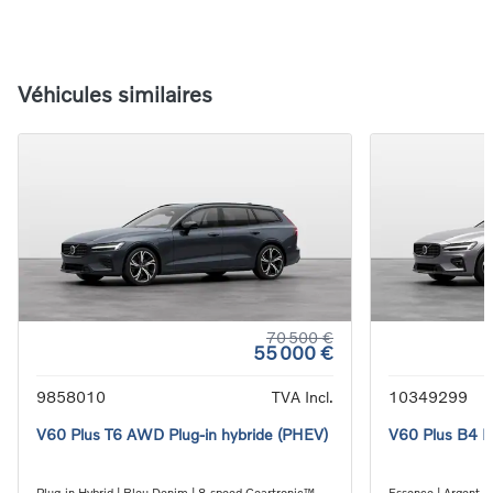
Véhicules similaires
70 500 €
55 000 €
9858010
TVA Incl.
10349299
V60 Plus T6 AWD Plug-in hybride (PHEV)
V60 Plus B4 M
Plug-in Hybrid | Bleu Denim | 8-speed Geartronic™
Essence | Argent M