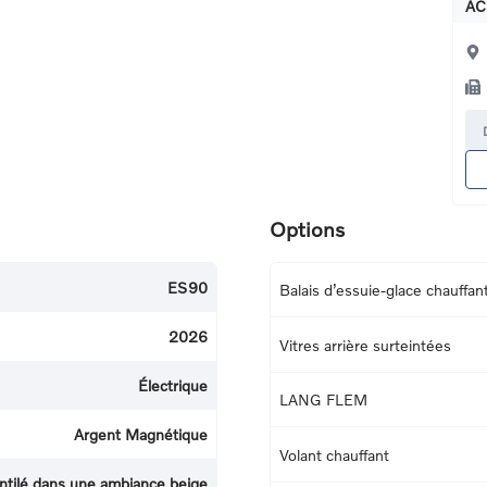
AC
Options
ES90
Balais d’essuie-glace chauffan
2026
Vitres arrière surteintées
Électrique
LANG FLEM
Argent Magnétique
Volant chauffant
ntilé dans une ambiance beige