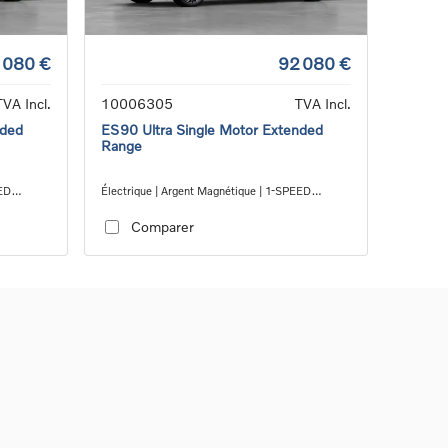
 080 €
92 080 €
TVA Incl.
10006305
TVA Incl.
nded
ES90 Ultra Single Motor Extended
Range
EED
Électrique | Argent Magnétique | 1-SPEED
GEARBOX RWD
Comparer