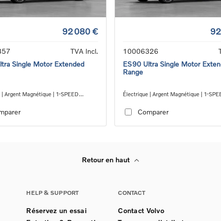
92 080 €
92
357
TVA Incl.
10006326
tra Single Motor Extended
ES90 Ultra Single Motor Exte
Range
e | Argent Magnétique | 1-SPEED
Électrique | Argent Magnétique | 1-SP
X RWD
GEARBOX RWD
mparer
Comparer
Retour en haut
HELP & SUPPORT
CONTACT
Réservez un essai
Contact Volvo