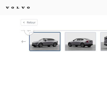
<
Retour
Achat 
Confi
Offre
Voitu
certif
Voitu
Flotte
Diplo
Véhic
Voitur
Voitu
recha