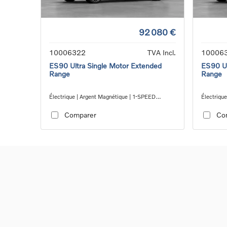
92 080 €
10006322
TVA Incl.
10006
ES90 Ultra Single Motor Extended
ES90 Ul
Range
Range
Électrique | Argent Magnétique | 1-SPEED
Électriqu
GEARBOX RWD
GEARBO
Comparer
Co