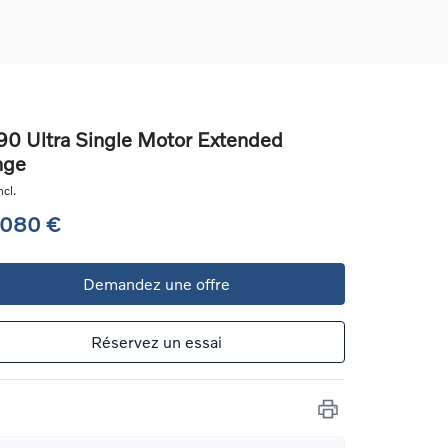
0 Ultra Single Motor Extended
nge
ons
cl.
ure
 080 €
e
Demandez une offre
ur
Réservez un essai