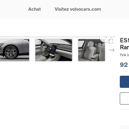
Achat
Visitez volvocars.com
& Promotions
Recherchez par modèle
Financement & Assurances
Recherchez par catégorie
Service & Support
ES9
Ra
gurez votre voiture
EX30
Financement
Voitures électriques
Réservez un essai
s du moment
EX40
Assurances
Voitures hybrides
Entretien & Réparati
TVA In
res d'occasion
EC40
rechargeables
Reprise de votre voit
92
iées
EX90
Voitures micro-hybrides
Volvo Support
res de société &
ES90
SUV
Garantie
XC40
Break
Service de dépannag
matic & Special sales
XC60
Berline
24/7
ules spéciaux
XC90
Crossover
Trouver un distribute
es électriques
V60
Contact
res hybrides
Voir tous les voitures de
rgeables
stock