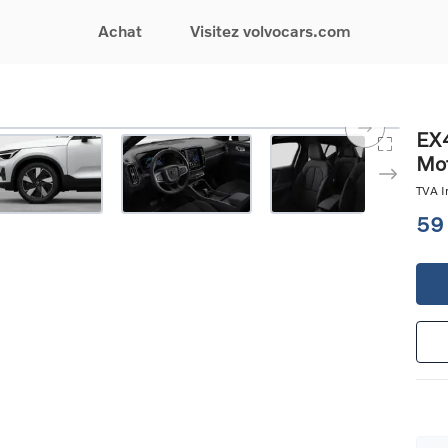
Achat
Visitez volvocars.com
& Promotions
Recherchez par modèle
Financement & Assurances
Recherchez par catégorie
Service & Support
EX4
Mot
gurez votre voiture
EX30
Financement
Voitures électriques
Réservez un essai
s du moment
EX40
Assurances
Voitures hybrides
Entretien & Réparati
TVA In
res d'occasion
EC40
rechargeables
Reprise de votre voit
59
iées
EX90
Voitures micro-hybrides
Volvo Support
res de société &
ES90
SUV
Garantie
XC40
Break
Service de dépannag
matic & Special sales
XC60
Berline
24/7
ules spéciaux
XC90
Crossover
Trouver un distribute
es électriques
V60
Contact
res hybrides
Voir tous les voitures de
rgeables
stock