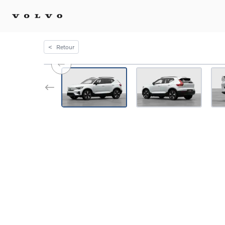
<
Retour
Achat 
Confi
Offre
Voitu
certif
Voitu
Flotte
Diplo
Véhic
Voitur
Voitu
recha