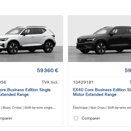
59 360 €
59
956
TVA Incl.
10429181
re Business Edition Single
EX40 Core Business Edition Si
Extended Range
Motor Extended Range
 | Blanc Cristal | Shift-by-wire single
Électrique | Noir Onyx | Shift-by-wire si
nsmission, RWD
transmission, RWD
mparer
Comparer