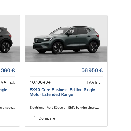
 360 €
58 950 €
TVA Incl.
10788494
TVA Incl.
ngle
EX40 Core Business Edition Single
Motor Extended Range
ngle speed
Électrique | Vert Séquoia | Shift-by-wire single
speed transmission, RWD
Comparer