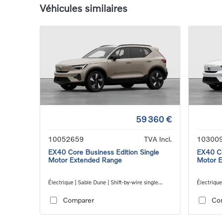
Véhicules similaires
59 360 €
10052659
TVA Incl.
10300
EX40 Core Business Edition Single
EX40 Co
Motor Extended Range
Motor 
Électrique | Sable Dune | Shift-by-wire single
Électrique
speed transmission, RWD
speed tra
Comparer
Co