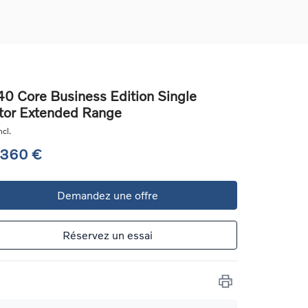
0 Core Business Edition Single
or Extended Range
ons
cl.
ure
 360 €
e
Demandez une offre
ur
Réservez un essai