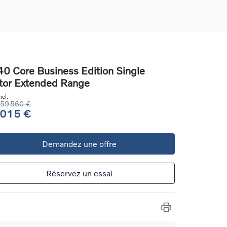
0 Core Business Edition Single
or Extended Range
ons
cl.
ure
59 560 €
 015 €
e
Demandez une offre
ur
Réservez un essai