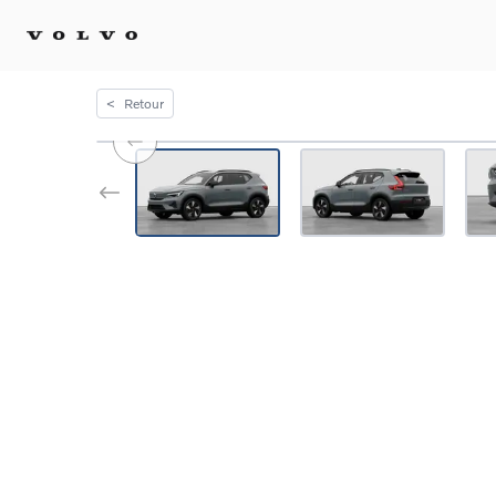
<
Retour
Achat 
Confi
Offre
Voitu
certif
Voitu
Flotte
Diplo
Véhic
Voitur
Voitu
recha