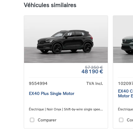
Véhicules similaires
57 350 €
48 190 €
9554994
TVA Incl.
10209
EX40 Co
EX40 Plus Single Motor
Motor 
Électrique | Noir Onyx | Shift-by-wire single speed
Électrique
transmission, RWD
speed tra
Comparer
Co