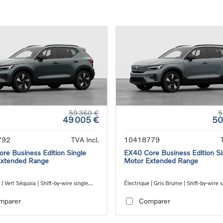
59 360 €
5
49 005 €
50
792
TVA Incl.
10418779
re Business Edition Single
EX40 Core Business Edition Si
Extended Range
Motor Extended Range
 | Vert Séquoia | Shift-by-wire single
Électrique | Gris Brume | Shift-by-wire s
nsmission, RWD
speed transmission, RWD
mparer
Comparer