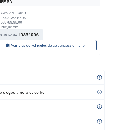
IFF SA
Avenue du Parc 9
4650
CHAINEUX
087/89.95.00
info@reiff.be
10334096
DOIN nVista
Voir plus de véhicules de ce concessionnaire
e sièges arrière et coffre
e