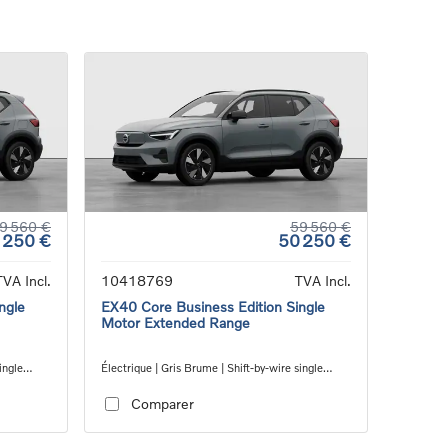
9 560 €
59 560 €
 250 €
50 250 €
TVA Incl.
10418769
TVA Incl.
ngle
EX40 Core Business Edition Single
Motor Extended Range
ingle
Électrique | Gris Brume | Shift-by-wire single
speed transmission, RWD
Comparer