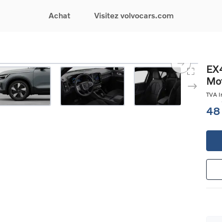
Achat
Visitez volvocars.com
& Promotions
Recherchez par modèle
Financement & Assurances
Recherchez par catégorie
Service & Support
EX4
Mot
gurez votre voiture
EX30
Financement
Voitures électriques
Réservez un essai
s du moment
EX40
Assurances
Voitures hybrides
Entretien & Réparati
TVA In
res d'occasion
EC40
rechargeables
Reprise de votre voit
48
iées
EX90
Voitures micro-hybrides
Volvo Support
res de société &
ES90
SUV
Garantie
XC40
Break
Service de dépannag
matic & Special sales
XC60
Berline
24/7
ules spéciaux
XC90
Crossover
Trouver un distribute
es électriques
V60
Contact
res hybrides
Voir tous les voitures de
rgeables
stock