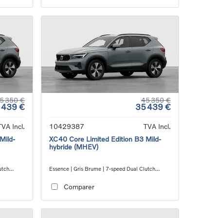
5 350 €
45 350 €
 439 €
35 439 €
TVA Incl.
10429387
TVA Incl.
Mild-
XC40 Core Limited Edition B3 Mild-
hybride (MHEV)
utch
Essence | Gris Brume | 7-speed Dual Clutch
transmission
Comparer