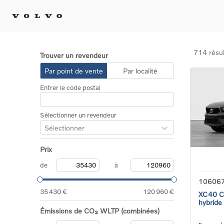
714 résul
Trouver un revendeur
Achat 
Par point de vente
Par localité
Confi
Entrer le code postal
Offre
Voitu
certif
Sélectionner un revendeur
Voitu
Sélectionner
Flotte
Diplo
Prix
Véhic
Voitur
de
à
Voitu
10606
recha
35 430 €
120 960 €
XC40 Co
hybride
Émissions de CO₂ WLTP (combinées)