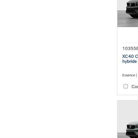
10355
XC40 Co
hybride
Essence |
transmiss
Co