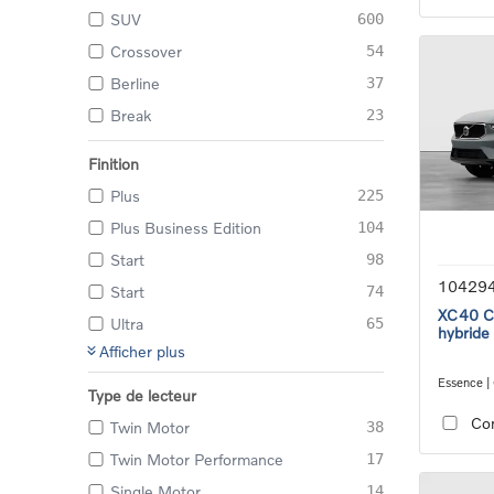
SUV
600
Crossover
54
Berline
37
Break
23
Finition
Plus
225
Plus Business Edition
104
Start
98
10429
Start
74
XC40 Co
Ultra
65
hybride
Afficher plus
Essence |
Type de lecteur
transmiss
Co
Twin Motor
38
Twin Motor Performance
17
Single Motor
14