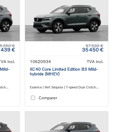
5 350 €
47 530 €
 439 €
35 450 €
TVA Incl.
10620934
TVA Incl.
Mild-
XC40 Core Limited Edition B3 Mild-
hybride (MHEV)
utch
Essence | Vert Séquoia | 7-speed Dual Clutch
transmission
Comparer