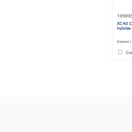
10593
XC40 Co
hybride
Essence | 
transmiss
Co