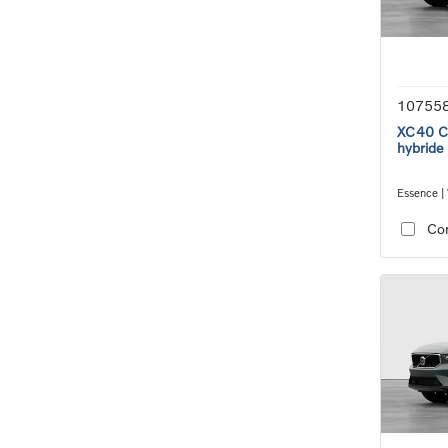
10755
XC40 Co
hybride
Essence | 
transmiss
Co