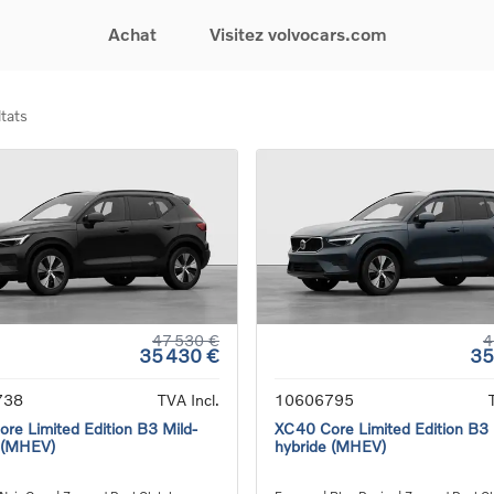
Achat
Visitez volvocars.com
tats
& Promotions
Recherchez par modèle
Financement & Assurances
Recherchez par catégorie
Service & Support
gurez votre voiture
EX30
Financement
Voitures électriques
Réservez un essai
s du moment
EX40
Assurances
Voitures hybrides
Entretien & Réparati
res d'occasion
EC40
rechargeables
Reprise de votre voit
iées
EX90
Voitures micro-hybrides
Volvo Support
res de société &
ES90
SUV
Garantie
XC40
Break
Service de dépannag
matic & Special sales
XC60
Berline
24/7
ules spéciaux
XC90
Crossover
Trouver un distribute
47 530 €
4
35 430 €
35
es électriques
V60
Contact
res hybrides
Voir tous les voitures de
738
TVA Incl.
10606795
rgeables
stock
re Limited Edition B3 Mild-
XC40 Core Limited Edition B3 
 (MHEV)
hybride (MHEV)