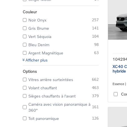
Couleur
Noir Onyx
257
Gris Brume
141
Vert Séquoia
104
Bleu Denim
98
Argent Magnétique
63
10429
Afficher plus
XC40 Co
hybride
Options
Vitres arrière surteintées
662
Essence |
Volant chauffant
463
transmiss
Co
Sièges chauffants à l'avant
379
Caméra avec vision panoramique à
161
360°
Toit panoramique
126