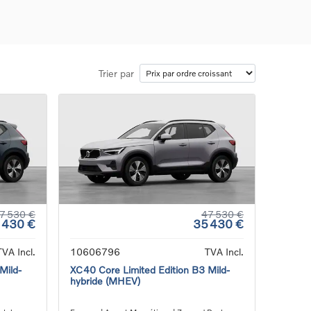
Trier par
ons
ure
e
ur
7 530 €
47 530 €
 430 €
35 430 €
TVA Incl.
10606796
TVA Incl.
Mild-
XC40 Core Limited Edition B3 Mild-
hybride (MHEV)