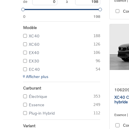
Essence |
de
à
transmiss
Co
0
198
Modèle
XC40
188
XC60
126
EX40
106
EX30
96
EC40
54
Afficher plus
Carburant
10620
Électrique
353
XC40 Co
hybride
Essence
249
Plug-in Hybrid
112
Essence |
transmiss
Co
Variant