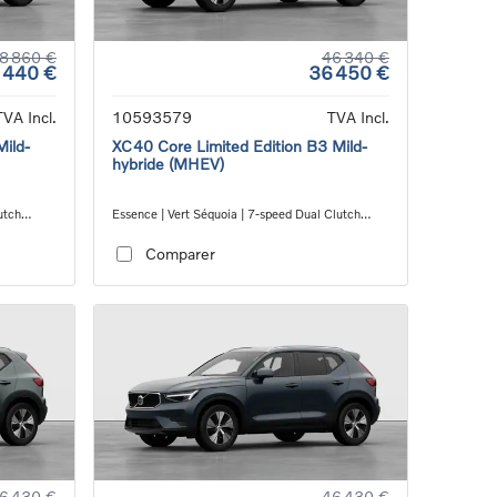
8 860 €
46 340 €
 440 €
36 450 €
TVA Incl.
10593579
TVA Incl.
Mild-
XC40 Core Limited Edition B3 Mild-
hybride (MHEV)
utch
Essence | Vert Séquoia | 7-speed Dual Clutch
transmission
Comparer
6 430 €
46 430 €