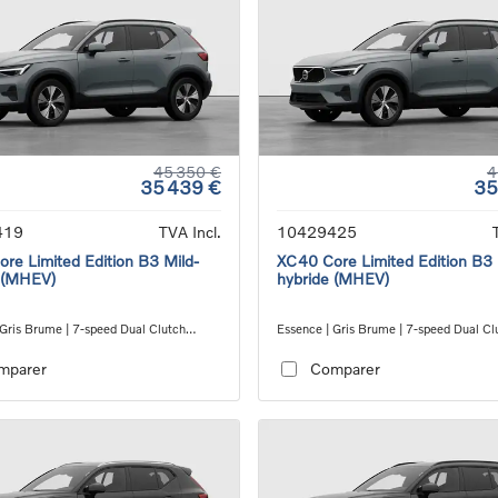
45 350 €
4
35 439 €
35
419
TVA Incl.
10429425
re Limited Edition B3 Mild-
XC40 Core Limited Edition B3 
 (MHEV)
hybride (MHEV)
 Gris Brume | 7-speed Dual Clutch
Essence | Gris Brume | 7-speed Dual Cl
ion
transmission
mparer
Comparer