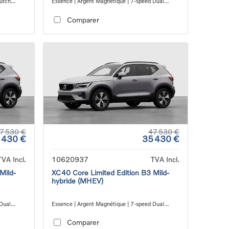
lutch
Essence | Argent Magnétique | 7-speed Dual
Clutch transmission
Comparer
7 530 €
47 530 €
 430 €
35 430 €
TVA Incl.
10620937
TVA Incl.
Mild-
XC40 Core Limited Edition B3 Mild-
hybride (MHEV)
 Dual
Essence | Argent Magnétique | 7-speed Dual
Clutch transmission
Comparer