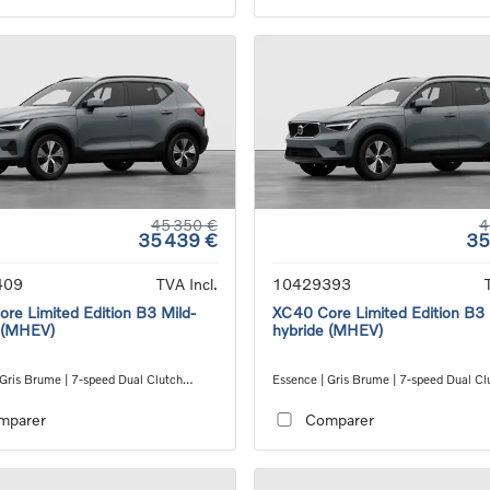
45 350 €
4
35 439 €
35
409
TVA Incl.
10429393
re Limited Edition B3 Mild-
XC40 Core Limited Edition B3 
 (MHEV)
hybride (MHEV)
 Gris Brume | 7-speed Dual Clutch
Essence | Gris Brume | 7-speed Dual Cl
ion
transmission
mparer
Comparer