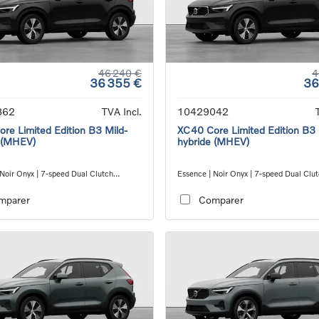
46 240 €
4
36 355 €
36
862
TVA Incl.
10429042
re Limited Edition B3 Mild-
XC40 Core Limited Edition B3 
 (MHEV)
hybride (MHEV)
 Noir Onyx | 7-speed Dual Clutch
Essence | Noir Onyx | 7-speed Dual Clu
ion
transmission
mparer
Comparer