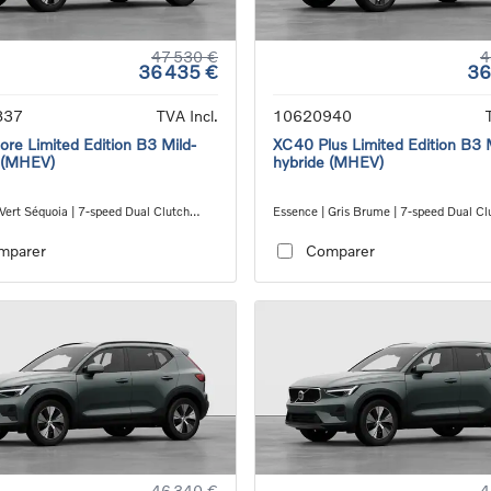
47 530 €
4
36 435 €
36
837
TVA Incl.
10620940
re Limited Edition B3 Mild-
XC40 Plus Limited Edition B3 
 (MHEV)
hybride (MHEV)
Vert Séquoia | 7-speed Dual Clutch
Essence | Gris Brume | 7-speed Dual Cl
ion
transmission
mparer
Comparer
46 340 €
4