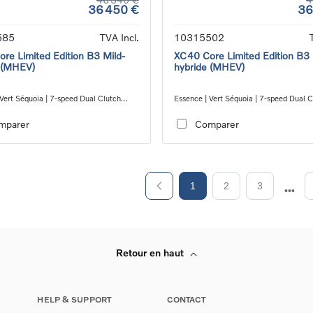
36 450 €
36
585
TVA Incl.
10315502
re Limited Edition B3 Mild-
XC40 Core Limited Edition B3 
 (MHEV)
hybride (MHEV)
Vert Séquoia | 7-speed Dual Clutch
Essence | Vert Séquoia | 7-speed Dual C
ion
transmission
mparer
Comparer
1
2
3
Retour en haut
HELP & SUPPORT
CONTACT