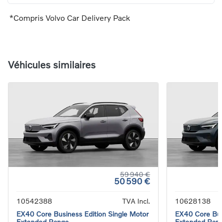
*Compris Volvo Car Delivery Pack
Véhicules similaires
59 940 €
50 590 €
10542388
TVA Incl.
10628138
EX40 Core Business Edition Single Motor
EX40 Core Bus
Extended Range
Extended Ran