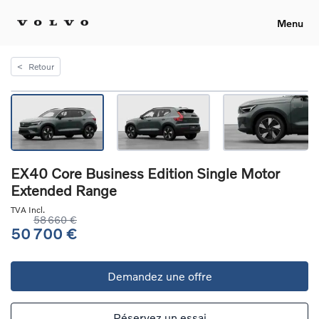
Menu
<
Retour
EX40 Core Business Edition Single Motor
Extended Range
TVA Incl.
58 660 €
50 700 €
Demandez une offre
Réservez un essai