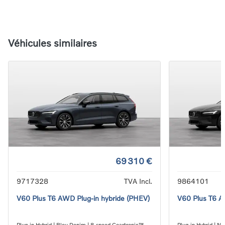
Véhicules similaires
69 310 €
9717328
TVA Incl.
9864101
V60 Plus T6 AWD Plug-in hybride (PHEV)
V60 Plus T6 A
Plug-in Hybrid | Bleu Denim | 8-speed Geartronic™
Plug-in Hybrid | N