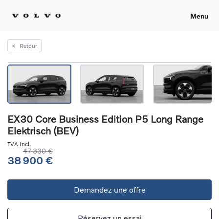
Menu
<
Retour
EX30 Core Business Edition P5 Long Range
Elektrisch (BEV)
TVA Incl.
47 330 €
38 900 €
Demandez une offre
Réservez un essai