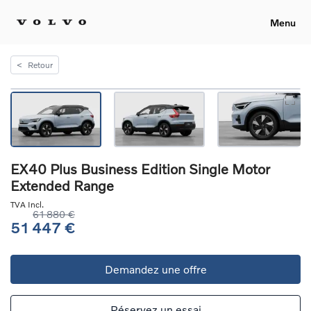
Menu
<
Retour
EX40 Plus Business Edition Single Motor
Extended Range
TVA Incl.
61 880 €
51 447 €
Demandez une offre
Réservez un essai