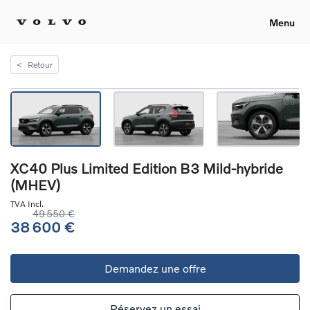
Menu
<
Retour
XC40 Plus Limited Edition B3 Mild-hybride
(MHEV)
TVA Incl.
49 550 €
38 600 €
Demandez une offre
Réservez un essai