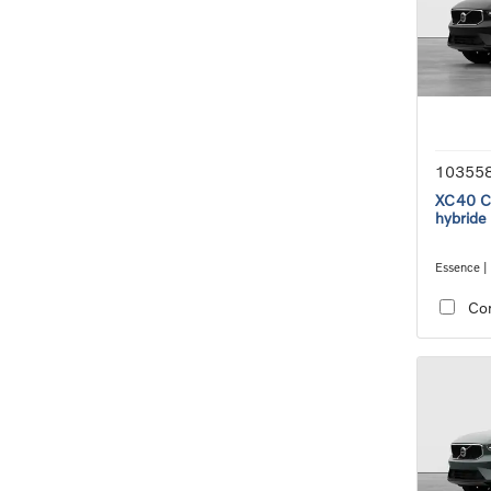
10355
XC40 Co
hybride
Essence |
transmiss
Co