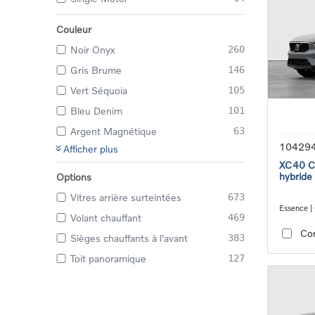
Couleur
Noir Onyx
260
Gris Brume
146
Vert Séquoia
105
Bleu Denim
101
Argent Magnétique
63
10429
Afficher plus
XC40 Co
hybride
Options
Vitres arrière surteintées
673
Essence |
Volant chauffant
469
transmiss
Co
Sièges chauffants à l'avant
383
Toit panoramique
127