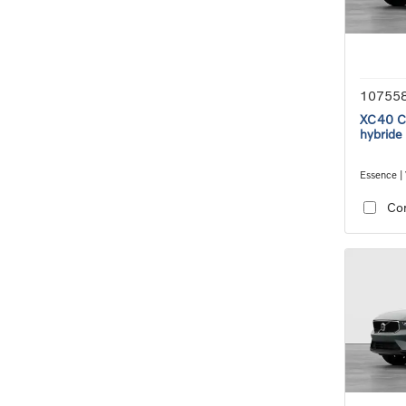
10755
XC40 Co
hybride
Essence | 
transmiss
Co