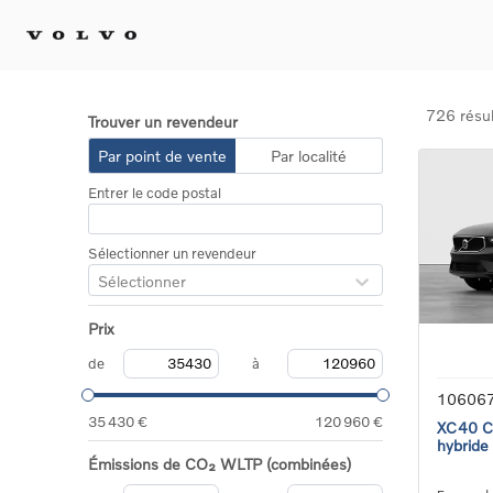
726 résul
Trouver un revendeur
Achat 
Par point de vente
Par localité
Confi
Entrer le code postal
Offre
Voitu
certif
Sélectionner un revendeur
Voitu
Sélectionner
Flotte
Diplo
Prix
Véhic
Voitur
de
à
Voitu
10606
recha
35 430 €
120 960 €
XC40 Co
hybride
Émissions de CO₂ WLTP (combinées)