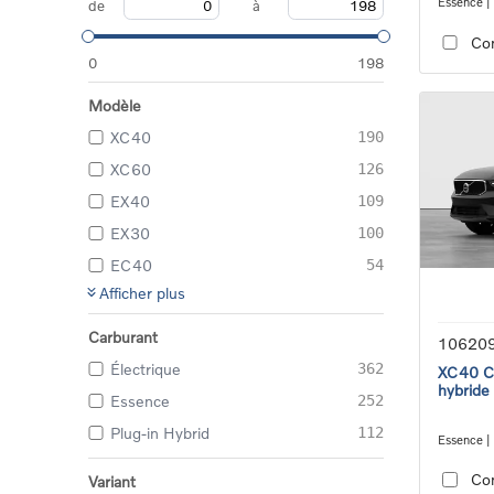
Essence |
de
à
transmiss
Co
0
198
Modèle
XC40
190
XC60
126
EX40
109
EX30
100
EC40
54
Afficher plus
Carburant
10620
Électrique
362
XC40 Co
hybride
Essence
252
Plug-in Hybrid
112
Essence |
transmiss
Co
Variant