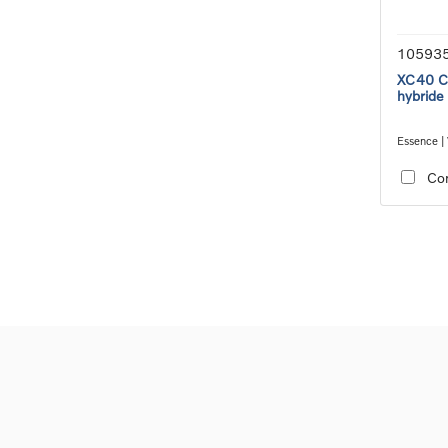
10593
XC40 Co
hybride
Essence | 
transmiss
Co