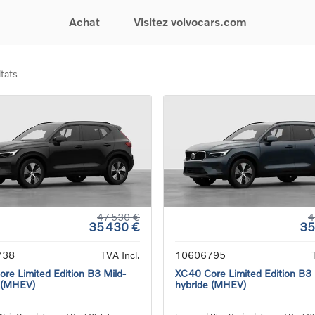
Achat
Visitez volvocars.com
tats
& Promotions
Recherchez par modèle
Financement & Assurances
Recherchez par catégorie
Service & Support
gurez votre voiture
EX30
Financement
Voitures électriques
Réservez un essai
s du moment
EX40
Assurances
Voitures hybrides
Entretien & Réparati
res d'occasion
EC40
rechargeables
Reprise de votre voit
iées
EX90
Voitures micro-hybrides
Volvo Support
res de société &
ES90
SUV
Garantie
XC40
Break
Service de dépannag
matic & Special sales
XC60
Berline
24/7
ules spéciaux
XC90
Crossover
Trouver un distribute
47 530 €
4
35 430 €
35
es électriques
V60
Contact
res hybrides
Voir tous les voitures de
738
TVA Incl.
10606795
rgeables
stock
re Limited Edition B3 Mild-
XC40 Core Limited Edition B3 
 (MHEV)
hybride (MHEV)