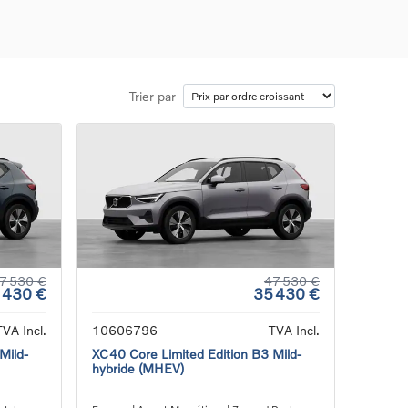
Trier par
ons
ure
e
ur
7 530 €
47 530 €
 430 €
35 430 €
TVA Incl.
10606796
TVA Incl.
Mild-
XC40 Core Limited Edition B3 Mild-
hybride (MHEV)