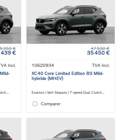
5 350 €
47 530 €
 439 €
35 450 €
TVA Incl.
10620934
TVA Incl.
Mild-
XC40 Core Limited Edition B3 Mild-
hybride (MHEV)
utch
Essence | Vert Séquoia | 7-speed Dual Clutch
transmission
Comparer