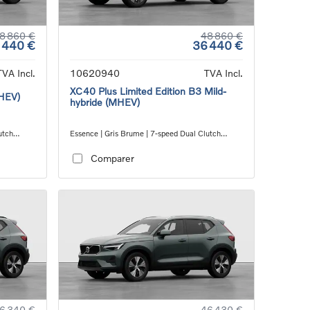
8 860 €
48 860 €
 440 €
36 440 €
TVA Incl.
10620940
TVA Incl.
XC40 Plus Limited Edition B3 Mild-
MHEV)
hybride (MHEV)
utch
Essence | Gris Brume | 7-speed Dual Clutch
transmission
Comparer
6 340 €
46 430 €