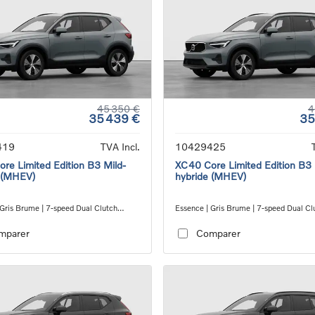
45 350 €
4
35 439 €
35
419
TVA Incl.
10429425
re Limited Edition B3 Mild-
XC40 Core Limited Edition B3 
 (MHEV)
hybride (MHEV)
 Gris Brume | 7-speed Dual Clutch
Essence | Gris Brume | 7-speed Dual Cl
ion
transmission
mparer
Comparer