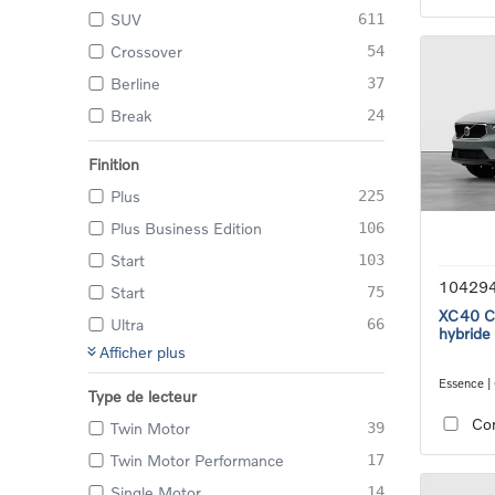
SUV
611
Crossover
54
Berline
37
Break
24
Finition
Plus
225
Plus Business Edition
106
Start
103
10429
Start
75
XC40 Co
Ultra
66
hybride
Afficher plus
Essence |
Type de lecteur
transmiss
Co
Twin Motor
39
Twin Motor Performance
17
Single Motor
14