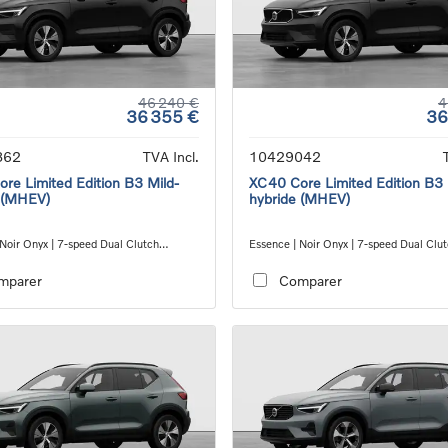
46 240 €
4
36 355 €
36
862
TVA Incl.
10429042
re Limited Edition B3 Mild-
XC40 Core Limited Edition B3 
 (MHEV)
hybride (MHEV)
 Noir Onyx | 7-speed Dual Clutch
Essence | Noir Onyx | 7-speed Dual Clu
ion
transmission
mparer
Comparer