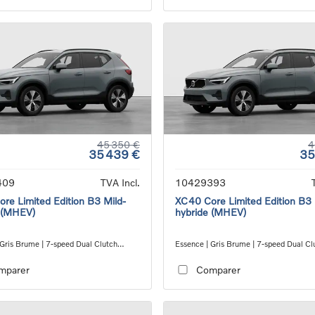
45 350 €
4
35 439 €
35
409
TVA Incl.
10429393
re Limited Edition B3 Mild-
XC40 Core Limited Edition B3 
 (MHEV)
hybride (MHEV)
 Gris Brume | 7-speed Dual Clutch
Essence | Gris Brume | 7-speed Dual Cl
ion
transmission
mparer
Comparer