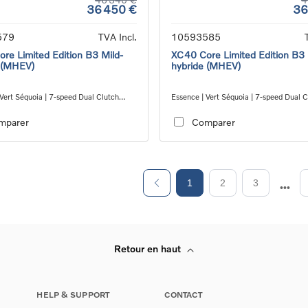
36 450 €
36
579
TVA Incl.
10593585
re Limited Edition B3 Mild-
XC40 Core Limited Edition B3 
 (MHEV)
hybride (MHEV)
Vert Séquoia | 7-speed Dual Clutch
Essence | Vert Séquoia | 7-speed Dual C
ion
transmission
mparer
Comparer
1
2
3
Retour en haut
HELP & SUPPORT
CONTACT