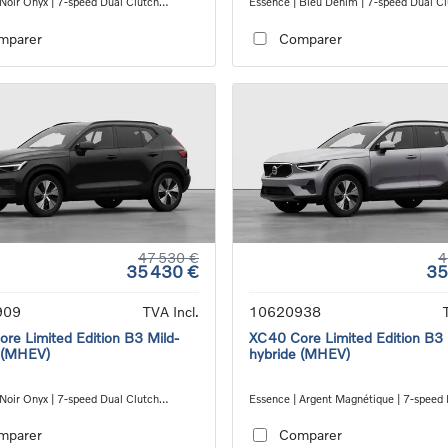
 Noir Onyx | 7-speed Dual Clutch
Essence | Bleu Denim | 7-speed Dual C
ion
transmission
mparer
Comparer
47 530 €
4
35 430 €
35
909
TVA Incl.
10620938
re Limited Edition B3 Mild-
XC40 Core Limited Edition B3 
 (MHEV)
hybride (MHEV)
 Noir Onyx | 7-speed Dual Clutch
Essence | Argent Magnétique | 7-speed
ion
Clutch transmission
mparer
Comparer