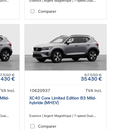
lutch
Essence | Argent Magnétique | 7-speed Dual
Clutch transmission
Comparer
7 530 €
47 530 €
 430 €
35 430 €
TVA Incl.
10620937
TVA Incl.
Mild-
XC40 Core Limited Edition B3 Mild-
hybride (MHEV)
 Dual
Essence | Argent Magnétique | 7-speed Dual
Clutch transmission
Comparer