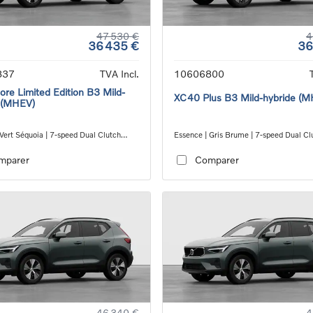
47 530 €
4
36 435 €
36
837
TVA Incl.
10606800
re Limited Edition B3 Mild-
XC40 Plus B3 Mild-hybride (
 (MHEV)
Vert Séquoia | 7-speed Dual Clutch
Essence | Gris Brume | 7-speed Dual Cl
ion
transmission
mparer
Comparer
46 340 €
4