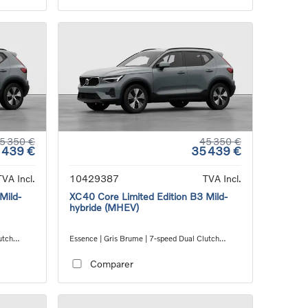
5 350 €
45 350 €
 439 €
35 439 €
TVA Incl.
10429387
TVA Incl.
Mild-
XC40 Core Limited Edition B3 Mild-
hybride (MHEV)
utch
Essence | Gris Brume | 7-speed Dual Clutch
transmission
Comparer