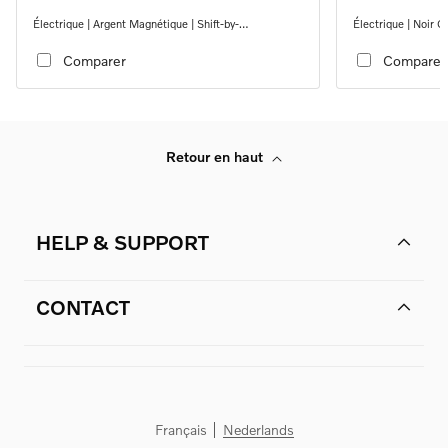
Électrique | Argent Magnétique | Shift-by-
Électrique | Noir On
wire_single_speed_transmission_DB03
wire_single_spee
Comparer
Comparer
Retour en haut
HELP & SUPPORT
CONTACT
Français
Nederlands