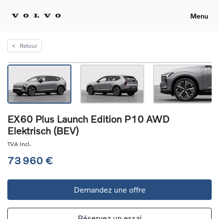
Menu
<
Retour
EX60 Plus Launch Edition P10 AWD
Elektrisch (BEV)
TVA Incl.
73 960 €
Demandez une offre
Réservez un essai