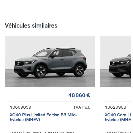
Véhicules similaires
48 860 €
10609059
TVA Incl.
10620908
XC40 Plus Limited Edition B3 Mild-
XC40 Core Limi
hybride (MHEV)
hybride (MHEV
Essence | Gris Brume | 7-speed Dual Clutch
Essence | Noir Ony