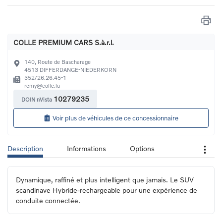
COLLE PREMIUM CARS S.à.r.l.
140, Route de Bascharage
4513
DIFFERDANGE-NIEDERKORN
352/26.26.45-1
remy@colle.lu
10279235
DOIN nVista
Voir plus de véhicules de ce concessionnaire
Description
Informations
Options
Dynamique, raffiné et plus intelligent que jamais. Le SUV 
scandinave Hybride-rechargeable pour une expérience de 
conduite connectée.