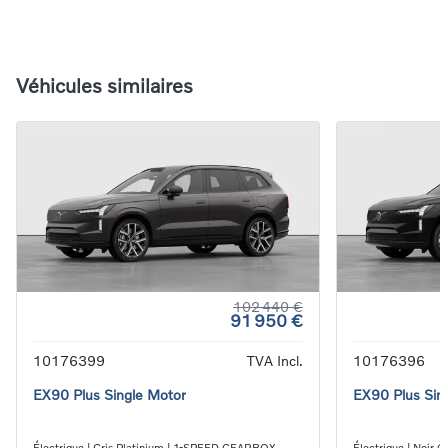
Véhicules similaires
102 440 €
91 950 €
10176399
TVA Incl.
10176396
EX90 Plus Single Motor
EX90 Plus Sin
Électrique | Gris Platinium | 1-SPEED GEARBOX
Électrique | Noi