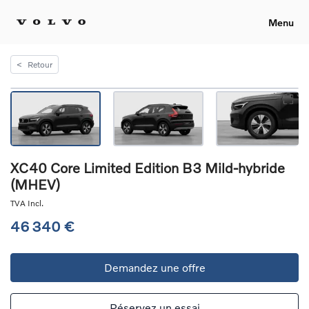
Menu
<
Retour
XC40 Core Limited Edition B3 Mild-hybride
(MHEV)
TVA Incl.
46 340 €
Demandez une offre
Réservez un essai