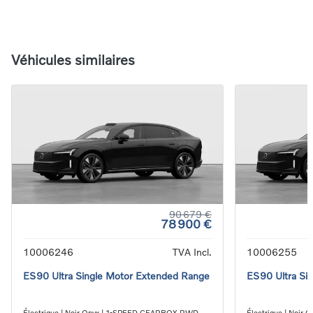
Véhicules similaires
90 679 €
78 900 €
10006246
TVA Incl.
10006255
ES90 Ultra Single Motor Extended Range
ES90 Ultra Si
Électrique | Noir Onyx | 1-SPEED GEARBOX RWD
Électrique | Noi